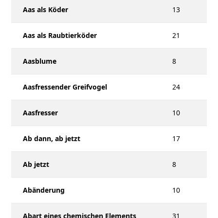
Aas als Köder
13
Aas als Raubtierköder
21
Aasblume
8
Aasfressender Greifvogel
24
Aasfresser
10
Ab dann, ab jetzt
17
Ab jetzt
8
Abänderung
10
Abart eines chemischen Elements
31