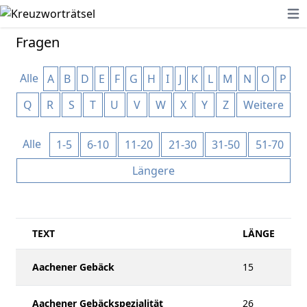
Ope
Fragen
Alle
A
B
D
E
F
G
H
I
J
K
L
M
N
O
P
Q
R
S
T
U
V
W
X
Y
Z
Weitere
Alle
1-5
6-10
11-20
21-30
31-50
51-70
Längere
TEXT
LÄNGE
Aachener Gebäck
15
Aachener Gebäckspezialität
26