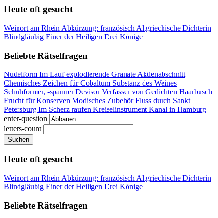
Heute oft gesucht
Weinort am Rhein
Abkürzung: französisch
Altgriechische Dichterin
Blindgläubig
Einer der Heiligen Drei Könige
Beliebte Rätselfragen
Nudelform
Im Lauf explodierende Granate
Aktienabschnitt
Chemisches Zeichen für Cobaltum
Substanz des Weines
Schuhformer, -spanner
Devisor
Verfasser von Gedichten
Haarbusch
Frucht für Konserven
Modisches Zubehör
Fluss durch Sankt
Petersburg
Im Scherz raufen
Kreiselinstrument
Kanal in Hamburg
enter-question
letters-count
Suchen
Heute oft gesucht
Weinort am Rhein
Abkürzung: französisch
Altgriechische Dichterin
Blindgläubig
Einer der Heiligen Drei Könige
Beliebte Rätselfragen