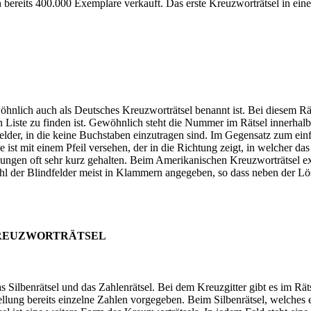
bereits 400.000 Exemplare verkauft. Das erste Kreuzworträtsel in einer 
hnlich auch als Deutsches Kreuzworträtsel benannt ist. Bei diesem Rät
 Liste zu finden ist. Gewöhnlich steht die Nummer im Rätsel innerhalb
elder, in die keine Buchstaben einzutragen sind. Im Gegensatz zum ei
ist mit einem Pfeil versehen, der in die Richtung zeigt, in welcher das
llungen oft sehr kurz gehalten. Beim Amerikanischen Kreuzworträtsel ex
ahl der Blindfelder meist in Klammern angegeben, so dass neben der Lö
KREUZWORTRÄTSEL
s Silbenrätsel und das Zahlenrätsel. Bei dem Kreuzgitter gibt es im Rät
ellung bereits einzelne Zahlen vorgegeben. Beim Silbenrätsel, welches e