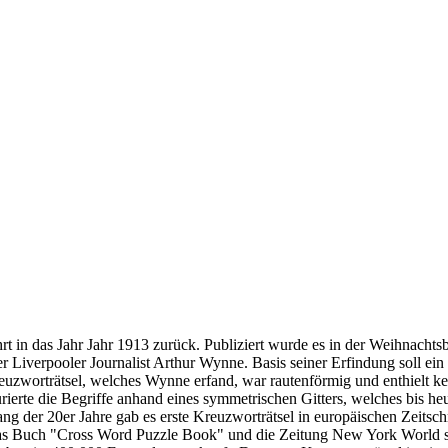
rt in das Jahr Jahr 1913 zurück. Publiziert wurde es in der Weihnacht
er Liverpooler Journalist Arthur Wynne. Basis seiner Erfindung soll 
uzworträtsel, welches Wynne erfand, war rautenförmig und enthielt ke
ierte die Begriffe anhand eines symmetrischen Gitters, welches bis heute
ng der 20er Jahre gab es erste Kreuzworträtsel in europäischen Zeits
 das Buch "Cross Word Puzzle Book" und die Zeitung New York World st