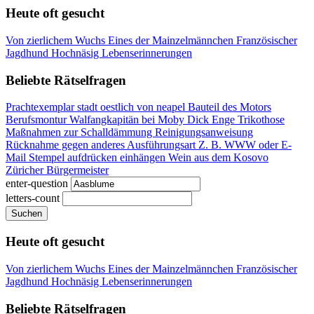
Heute oft gesucht
Von zierlichem Wuchs
Eines der Mainzelmännchen
Französischer
Jagdhund
Hochnäsig
Lebenserinnerungen
Beliebte Rätselfragen
Prachtexemplar
stadt oestlich von neapel
Bauteil des Motors
Berufsmontur
Walfangkapitän bei Moby Dick
Enge Trikothose
Maßnahmen zur Schalldämmung
Reinigungsanweisung
Rücknahme gegen anderes
Ausführungsart
Z. B. WWW oder E-
Mail
Stempel aufdrücken
einhängen
Wein aus dem Kosovo
Züricher Bürgermeister
enter-question
letters-count
Suchen
Heute oft gesucht
Von zierlichem Wuchs
Eines der Mainzelmännchen
Französischer
Jagdhund
Hochnäsig
Lebenserinnerungen
Beliebte Rätselfragen