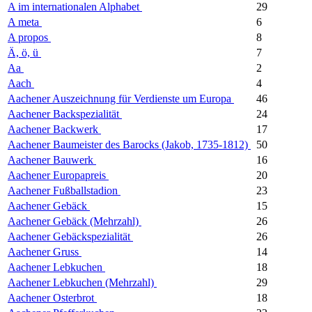
A im internationalen Alphabet
29
A meta
6
A propos
8
Ä, ö, ü
7
Aa
2
Aach
4
Aachener Auszeichnung für Verdienste um Europa
46
Aachener Backspezialität
24
Aachener Backwerk
17
Aachener Baumeister des Barocks (Jakob, 1735-1812)
50
Aachener Bauwerk
16
Aachener Europapreis
20
Aachener Fußballstadion
23
Aachener Gebäck
15
Aachener Gebäck (Mehrzahl)
26
Aachener Gebäckspezialität
26
Aachener Gruss
14
Aachener Lebkuchen
18
Aachener Lebkuchen (Mehrzahl)
29
Aachener Osterbrot
18