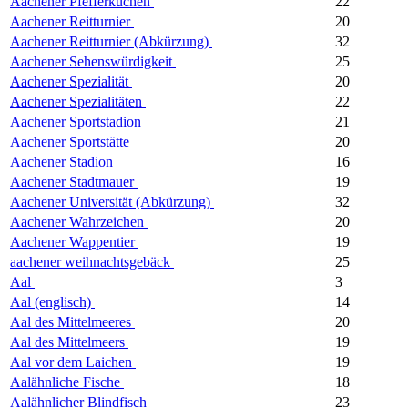
Aachener Pfefferkuchen
22
Aachener Reitturnier
20
Aachener Reitturnier (Abkürzung)
32
Aachener Sehenswürdigkeit
25
Aachener Spezialität
20
Aachener Spezialitäten
22
Aachener Sportstadion
21
Aachener Sportstätte
20
Aachener Stadion
16
Aachener Stadtmauer
19
Aachener Universität (Abkürzung)
32
Aachener Wahrzeichen
20
Aachener Wappentier
19
aachener weihnachtsgebäck
25
Aal
3
Aal (englisch)
14
Aal des Mittelmeeres
20
Aal des Mittelmeers
19
Aal vor dem Laichen
19
Aalähnliche Fische
18
Aalähnlicher Blindfisch
23