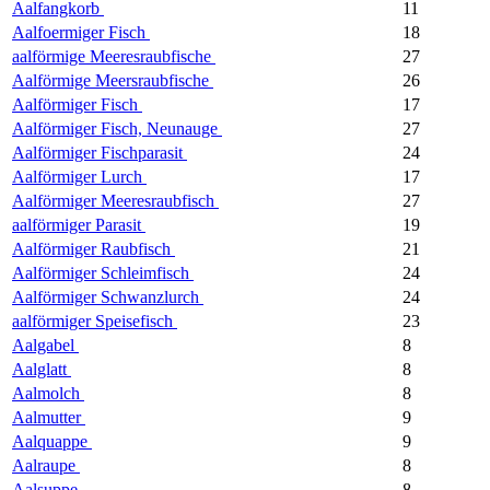
Aalfangkorb
11
Aalfoermiger Fisch
18
aalförmige Meeresraubfische
27
Aalförmige Meersraubfische
26
Aalförmiger Fisch
17
Aalförmiger Fisch, Neunauge
27
Aalförmiger Fischparasit
24
Aalförmiger Lurch
17
Aalförmiger Meeresraubfisch
27
aalförmiger Parasit
19
Aalförmiger Raubfisch
21
Aalförmiger Schleimfisch
24
Aalförmiger Schwanzlurch
24
aalförmiger Speisefisch
23
Aalgabel
8
Aalglatt
8
Aalmolch
8
Aalmutter
9
Aalquappe
9
Aalraupe
8
Aalsuppe
8