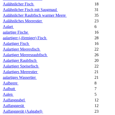
Aalähnlicher Fisch
18
Aalähnlicher Fisch mit Saugmaul
31
Aalähnlicher Raubfisch warmer Meere
35
Aalähnliches Meerestier
23
Aalart
6
aalartige Fische
16
aalartiger (-förmiger) Fisch
28
Aalartiger Fisch
16
Aalartiger Meeresfisch
22
Aalartiger Meeresraubfisch
26
Aalartiger Raubfisch
20
Aalartiger Speisefisch
22
Aalartiges Meerestier
21
aalartiges Wassertier
21
Aalbeere
8
Aalbutt
7
Aalen
5
Aalfanggabel
12
Aalfanggerät
12
Aalfanggerät (Aalgabel)
23