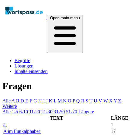
Open main menu
Begriffe
Lösungen
Inhalte einsenden
Fragen
Alle
A
B
D
E
F
G
H
I
J
K
L
M
N
O
P
Q
R
S
T
U
V
W
X
Y
Z
Weitere
Alle
1-5
6-10
11-20
21-30
31-50
51-70
Längere
TEXT
LÄNGE
ä
1
A im Funkalphabet
17