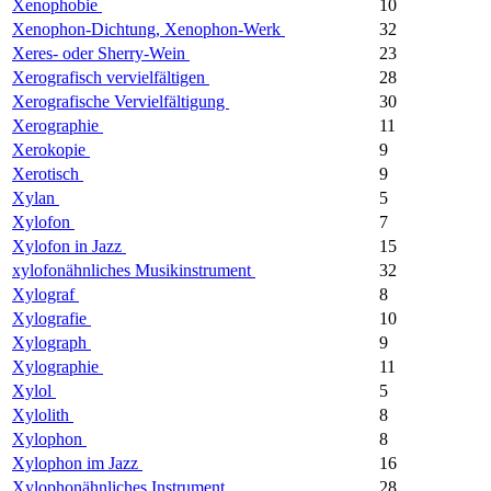
Xenophobie
10
Xenophon-Dichtung, Xenophon-Werk
32
Xeres- oder Sherry-Wein
23
Xerografisch vervielfältigen
28
Xerografische Vervielfältigung
30
Xerographie
11
Xerokopie
9
Xerotisch
9
Xylan
5
Xylofon
7
Xylofon in Jazz
15
xylofonähnliches Musikinstrument
32
Xylograf
8
Xylografie
10
Xylograph
9
Xylographie
11
Xylol
5
Xylolith
8
Xylophon
8
Xylophon im Jazz
16
Xylophonähnliches Instrument
28