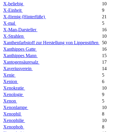
X-beliebig
10
X-Einheit
9
X-förmig (Hinterfüße)
21
X-mal
5
X-Man-Darsteller
16
X-Strahlen
10
Xanthenfarbstoff zur Herstellung von Lippenstiften
50
Xanthippes Gatte
16
Xanthippes Mann
15
Xantogensäuresalz
17
Xaveriusverein
14
Xenie
5
Xenion
6
Xenokratie
10
Xenologie
9
Xenon
5
Xenonlampe
10
Xenophil
8
Xenophilie
10
Xenophob
8