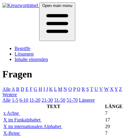
Open main menu
Begriffe
Lösungen
Inhalte einsenden
Fragen
Alle
A
B
D
E
F
G
H
I
J
K
L
M
N
O
P
Q
R
S
T
U
V
W
X
Y
Z
Weitere
Alle
1-5
6-10
11-20
21-30
31-50
51-70
Längere
TEXT
LÄNGE
x Achse
7
X im Funkalphabet
17
X im internationalen Alphabet
29
X-Beine
7