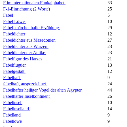
F im internationalen Funkalphabet
33
F-1-Einrichtung (2 Worte)
25
Fabel
5
Fabel Löwe
10
Fabel, märchenhafte Erzählung
29
Fabeldichter
12
Fabeldichter aus Mazedonien
27
Fabeldichter aus Wurzen
23
Fabeldichter der Antike
23
Fabelfigur des Harzes
21
Fabelflugtier
13
Fabelgestalt
12
Fabelhaft
9
fabelhaft, ausgezeichnet
24
Fabelhafter heiliger Vogel der alten Ägypter
44
Fabelhafter Inselkontinent
26
Fabelinsel
10
Fabelinselland
14
Fabelland
9
Fabellöwe
9