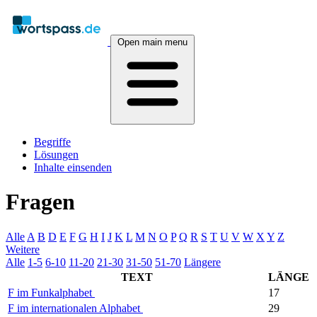
Open main menu
Begriffe
Lösungen
Inhalte einsenden
Fragen
Alle
A
B
D
E
F
G
H
I
J
K
L
M
N
O
P
Q
R
S
T
U
V
W
X
Y
Z
Weitere
Alle
1-5
6-10
11-20
21-30
31-50
51-70
Längere
TEXT
LÄNGE
F im Funkalphabet
17
F im internationalen Alphabet
29