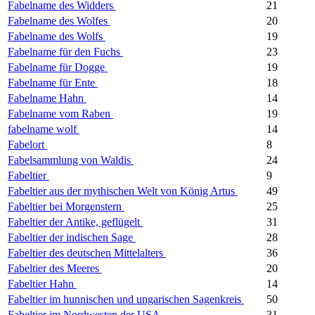
Fabelname des Widders
21
Fabelname des Wolfes
20
Fabelname des Wolfs
19
Fabelname für den Fuchs
23
Fabelname für Dogge
19
Fabelname für Ente
18
Fabelname Hahn
14
Fabelname vom Raben
19
fabelname wolf
14
Fabelort
8
Fabelsammlung von Waldis
24
Fabeltier
9
Fabeltier aus der mythischen Welt von König Artus
49
Fabeltier bei Morgenstern
25
Fabeltier der Antike, geflügelt
31
Fabeltier der indischen Sage
28
Fabeltier des deutschen Mittelalters
36
Fabeltier des Meeres
20
Fabeltier Hahn
14
Fabeltier im hunnischen und ungarischen Sagenkreis
50
Fabeltier im Nordwesten der USA
31