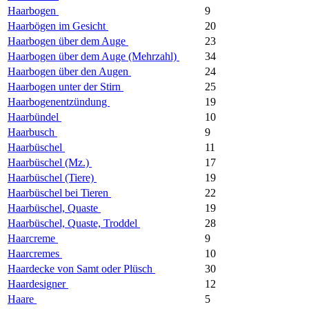
Haarbogen
9
Haarbögen im Gesicht
20
Haarbogen über dem Auge
23
Haarbogen über dem Auge (Mehrzahl)
34
Haarbogen über den Augen
24
Haarbogen unter der Stirn
25
Haarbogenentzündung
19
Haarbündel
10
Haarbusch
9
Haarbüschel
11
Haarbüschel (Mz.)
17
Haarbüschel (Tiere)
19
Haarbüschel bei Tieren
22
Haarbüschel, Quaste
19
Haarbüschel, Quaste, Troddel
28
Haarcreme
9
Haarcremes
10
Haardecke von Samt oder Plüsch
30
Haardesigner
12
Haare
5