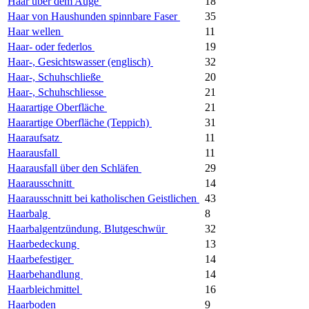
Haar über dem Auge
18
Haar von Haushunden spinnbare Faser
35
Haar wellen
11
Haar- oder federlos
19
Haar-, Gesichtswasser (englisch)
32
Haar-, Schuhschließe
20
Haar-, Schuhschliesse
21
Haarartige Oberfläche
21
Haarartige Oberfläche (Teppich)
31
Haaraufsatz
11
Haarausfall
11
Haarausfall über den Schläfen
29
Haarausschnitt
14
Haarausschnitt bei katholischen Geistlichen
43
Haarbalg
8
Haarbalgentzündung, Blutgeschwür
32
Haarbedeckung
13
Haarbefestiger
14
Haarbehandlung
14
Haarbleichmittel
16
Haarboden
9