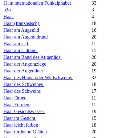
H im internationalen Funkalphabet
33
h2o
3
Haar
4
Haar (französisch)
18
Haar am Augenlid
16
Haar am Augenlidrand
20
Haar am Lid
11
Haar am Lidrand
15
Haar am Rand des Augenlids
26
Haar der Angoraziege
20
Haar der Augenlider
19
Haar des Haus- oder Wildschweins
32
Haar des Schweines
18
Haar des Schweins
17
Haar färben
11
Haar Formen
11
Haar Gesichtswasser
19
Haar im Gesicht
15
Haar leicht färben
18
Haar Ordnend Glätten
20