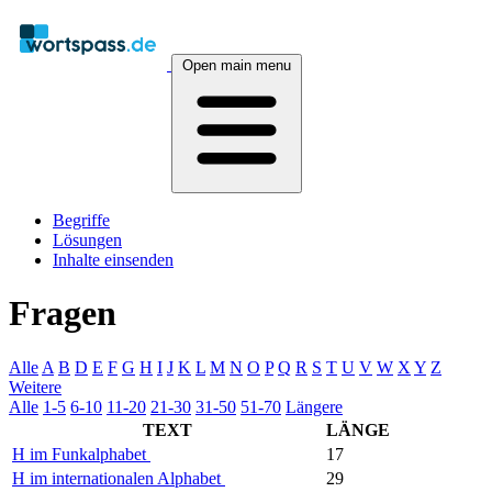
Open main menu
Begriffe
Lösungen
Inhalte einsenden
Fragen
Alle
A
B
D
E
F
G
H
I
J
K
L
M
N
O
P
Q
R
S
T
U
V
W
X
Y
Z
Weitere
Alle
1-5
6-10
11-20
21-30
31-50
51-70
Längere
TEXT
LÄNGE
H im Funkalphabet
17
H im internationalen Alphabet
29