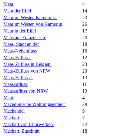
Maar
4
Maar der Eifel
14
Maar im Westen Kameruns
23
Maar im Westen von Kamerun
26
Maar in der Eifel
17
Maas auf Französisch
20
Maas, Stadt an der
18
Maas-Nebenfluss
15
Maas-Zufluss
12
Maas-Zufluss in Belgien
23
Maas-Zufluss von NRW
20
Maas-Zuflüsse
13
Maaszufluss
11
Maaszufluss von NRW
19
Maat
4
Macedonische Währungseinheit
28
Machandel
9
Machart
7
Machart von Chorwerken
22
Machart, Zuschnitt
18