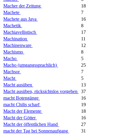
Macher der Zeitung
18
Machete
7
Machete aus Java
16
Machetik
8
Machiavellistisch
17
Machination
11
Machinenware
12
Machismo
8
Macho
5
Macho (umgangssprachlich)
25
Machsor
7
Macht
5
Macht ausüben
13
Macht ausüben, rücksichtslos vorgehen
37
macht Botengänge
16
macht Chilis scharf
19
Macht der Elemente
18
Macht der Götter
16
Macht der öffentlichen Hand
27
macht der Tag bei Sonnenaufgang
31