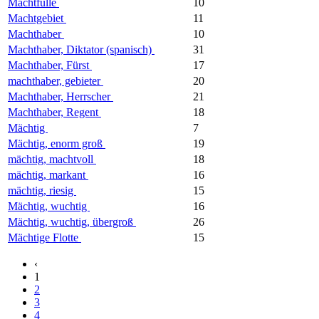
Machtfülle
10
Machtgebiet
11
Machthaber
10
Machthaber, Diktator (spanisch)
31
Machthaber, Fürst
17
machthaber, gebieter
20
Machthaber, Herrscher
21
Machthaber, Regent
18
Mächtig
7
Mächtig, enorm groß
19
mächtig, machtvoll
18
mächtig, markant
16
mächtig, riesig
15
Mächtig, wuchtig
16
Mächtig, wuchtig, übergroß
26
Mächtige Flotte
15
‹
1
2
3
4