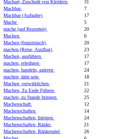
Machart, Zuschnitt von Kleidern
31
Machbar
7
Machbar (Aufgabe)
17
Mache
5
mache (auf Rezepten)
20
Machen
6
Machen (französisch)
20
machen (Reise, Ausflug)
23
Machen, ausführen
17
machen, erledigen
17
machen, handeln, agieren
24
machen, tätig sein
18
Machen, verwirklichen
21
Machen, Zu Ende Führen
22
machen, zu Stande bringen
25
Machenschaft
12
Machenschaften
14
Machenschaften, Intrigen
24
Machenschaften, Ränke
21
Machenschaften, Ränkespiel
26
Macher
6