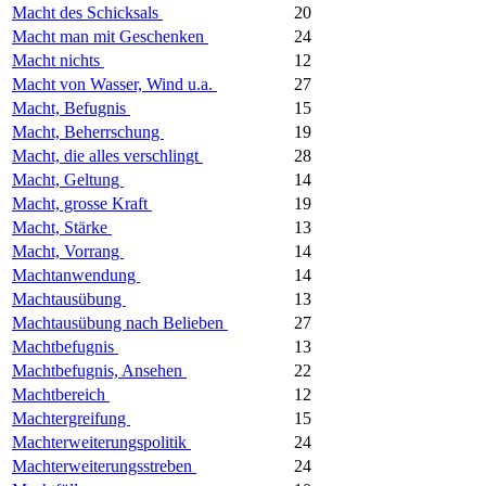
Macht des Schicksals
20
Macht man mit Geschenken
24
Macht nichts
12
Macht von Wasser, Wind u.a.
27
Macht, Befugnis
15
Macht, Beherrschung
19
Macht, die alles verschlingt
28
Macht, Geltung
14
Macht, grosse Kraft
19
Macht, Stärke
13
Macht, Vorrang
14
Machtanwendung
14
Machtausübung
13
Machtausübung nach Belieben
27
Machtbefugnis
13
Machtbefugnis, Ansehen
22
Machtbereich
12
Machtergreifung
15
Machterweiterungspolitik
24
Machterweiterungsstreben
24