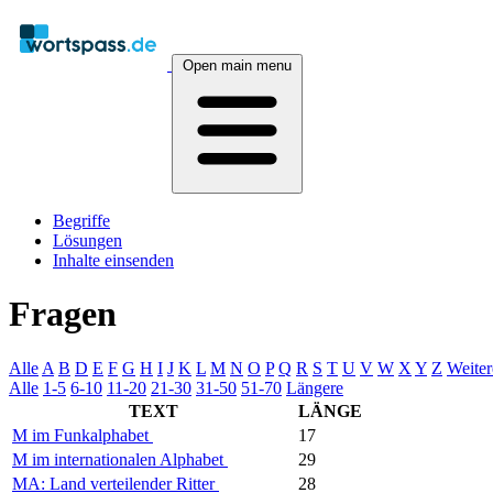
Open main menu
Begriffe
Lösungen
Inhalte einsenden
Fragen
Alle
A
B
D
E
F
G
H
I
J
K
L
M
N
O
P
Q
R
S
T
U
V
W
X
Y
Z
Weiter
Alle
1-5
6-10
11-20
21-30
31-50
51-70
Längere
TEXT
LÄNGE
M im Funkalphabet
17
M im internationalen Alphabet
29
MA: Land verteilender Ritter
28