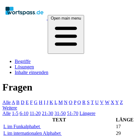
Open main menu
Begriffe
Lösungen
Inhalte einsenden
Fragen
Alle
A
B
D
E
F
G
H
I
J
K
L
M
N
O
P
Q
R
S
T
U
V
W
X
Y
Z
Weitere
Alle
1-5
6-10
11-20
21-30
31-50
51-70
Längere
TEXT
LÄNGE
L im Funkalphabet
17
L im internationalen Alphabet
29