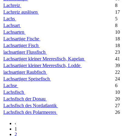
Lachreiz
8
Lachreiz auslösen
17
Lachs
5
Lachsart
8
Lachsarten
10
Lachsartige Fische
18
Lachsartiger Fisch
18
lachsartiger Flussfisch
23
Lachsartiger kleiner Meeresfisch, Kapelan
41
Lachsartiger kleiner Meeresfisch, Lodde
39
lachsartiger Raubfisch
22
Lachsartiger Speisefisch
24
Lachse
6
Lachsfisch
10
Lachsfisch der Donau
20
Lachsfisch des Nordatlantik
27
Lachsfisch des Polarmeeres
26
‹
1
2