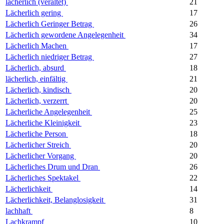
lächerlich (veraltet)
21
Lächerlich gering
17
Lächerlich Geringer Betrag
26
Lächerlich gewordene Angelegenheit
34
Lächerlich Machen
17
Lächerlich niedriger Betrag
27
Lächerlich, absurd
18
lächerlich, einfältig
21
Lächerlich, kindisch
20
Lächerlich, verzerrt
20
Lächerliche Angelegenheit
25
Lächerliche Kleinigkeit
23
Lächerliche Person
18
Lächerlicher Streich
20
Lächerlicher Vorgang
20
Lächerliches Drum und Dran
26
Lächerliches Spektakel
22
Lächerlichkeit
14
Lächerlichkeit, Belanglosigkeit
31
lachhaft
8
Lachkrampf
10