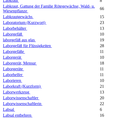
Labkraut
8
Labkraut, Gattung der Familie Rötegewächse, Wald- u.
66
Wiesenpflanze
Labkrautgewächs
15
Laboratorium (Kurzwort)
23
Laborbehälter
13
Laborgefäß
10
laborgefäß aus glas
19
Laborgefäß für Flüssigkeiten
28
Laborgefäße
11
Laborgerät
10
Laborgerät, Mensur
18
Laborgeräte
11
Laborhelfer
11
Laborieren
10
Laborkraft (Kurzform)
21
Laborwerkzeug
13
Laborwissenschaftler
20
Laborwissenschaftlerin
22
Labsal
6
Labsal entbehren
16