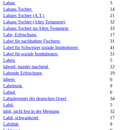
Laban
5
Labans Tochter
14
Labans Tochter (A.T.)
21
Labans Tochter (Altes Testament)
32
Labans Tochter im Alten Testament
33
Labe, Erfrischung
17
Label für nachhaltige Fischerei
31
Label für Schweizer soziale Institutionen
41
Label für soziale Institutionen
31
Laben
5
labend, munter machend
22
Labende Erfrischung
19
labern
6
Labetrunk
9
Labial
6
Labialregister der deutschen Orgel
34
Labil
5
labil, nicht fest in der Meinung
32
Labil, schwankend
17
Labilität
9