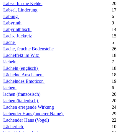
Labsal für die Kehle
20
Labsal, Linderung
17
Labung
6
Labyrinth
9
Labyrinthfisch
14
Lach-, Juckreiz
15
Lache
5
Lache, feuchte Bodenstelle
26
Lacheffekt im Witz
18
lächeln
7
Lächeln (englisch)
18
Lächelnd Anschauen
18
Lächelndes Emoticon
19
lachen
6
lachen (französisch)
20
lachen (italienisch)
20
Lachen erregende Wirkung
24
lachender Hans (anderer Name)
29
Lachender Hans (Vogel)
22
Lächerlich
10