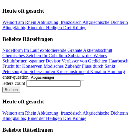
Heute oft gesucht
Weinort am Rhein
Abkürzung: französisch
Altgriechische Dichterin
Blindgläubig
Einer der Heiligen Drei Könige
Beliebte Rätselfragen
Nudelform
Im Lauf explodierende Granate
Aktienabschnitt
Chemisches Zeichen für Cobaltum
Substanz des Weines
Schuhformer, -spanner
Devisor
Verfasser von Gedichten
Haarbusch
Frucht für Konserven
Modisches Zubehör
Fluss durch Sankt
Petersburg
Im Scherz raufen
Kreiselinstrument
Kanal in Hamburg
enter-question
letters-count
Suchen
Heute oft gesucht
Weinort am Rhein
Abkürzung: französisch
Altgriechische Dichterin
Blindgläubig
Einer der Heiligen Drei Könige
Beliebte Rätselfragen