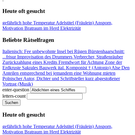
Heute oft gesucht
gefährlich hohe Temperatur
Adelstitel (Fräulein)
Ansporn,
Motivation
Bratraum im Herd
Elektrizität
Beliebte Rätselfragen
Italienisch: Fee
unbewohnte Insel bei Rügen
Bürstenhaarschnitt:
...frisur
Improvisation des Drummers
Verbrecher, Straßenräuber
Zurückzahlung eines Kredits
Fremdwort für Achtung
Zone der
Erdkruste
Sakrales Bauwerk
ital. Komponist † (Antonio)
Alse
Den
Anteilen entsprechend
bei jemandem eine Wohnung mieten
Polnischer Autor, Dichter und Schriftsteller
kurz abgestoßener
Vortrag (Musik)
enter-question
letters-count
Suchen
Heute oft gesucht
gefährlich hohe Temperatur
Adelstitel (Fräulein)
Ansporn,
Motivation
Bratraum im Herd
Elektrizität