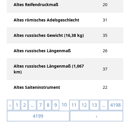
Altes Reifendruckmaß
20
Altes römisches Adelsgeschlecht
31
Altes russisches Gewicht (16,38 kg)
35
Altes russisches Längenmaß
26
Altes russisches Längenmaß (1,067
37
km)
Altes Saiteninstrument
22
10
‹
1
2
...
7
8
9
11
12
13
...
4198
4199
›