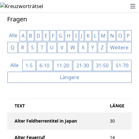
Ope
Fragen
Alle
A
B
D
E
F
G
H
I
J
K
L
M
N
O
P
Q
R
S
T
U
V
W
X
Y
Z
Weitere
Alle
1-5
6-10
11-20
21-30
31-50
51-70
Längere
TEXT
LÄNGE
Alter Feldherrentitel in Japan
30
Alter Feuerruf
14