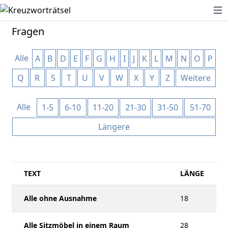
Ope
Fragen
Alle
A
B
D
E
F
G
H
I
J
K
L
M
N
O
P
Q
R
S
T
U
V
W
X
Y
Z
Weitere
Alle
1-5
6-10
11-20
21-30
31-50
51-70
Längere
TEXT
LÄNGE
Alle ohne Ausnahme
18
Alle Sitzmöbel in einem Raum
28