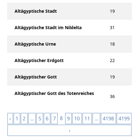
Altägyptische Stadt
19
Altägyptische Stadt im Nildelta
31
Altägyptische Urne
18
Altägyptischer Erdgott
22
Altägyptischer Gott
19
Altägyptischer Gott des Totenreiches
36
8
‹
1
2
...
5
6
7
9
10
11
...
4198
4199
›