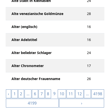
Alte Stadt in Kleinasien
24
Alte venezianische Goldmünze
28
Alter (englisch)
16
Alter Adelstitel
16
Alter beliebter Schlager
24
Alter Chronometer
17
Alter deutscher Frauenname
26
9
‹
1
2
...
6
7
8
10
11
12
...
4198
4199
›