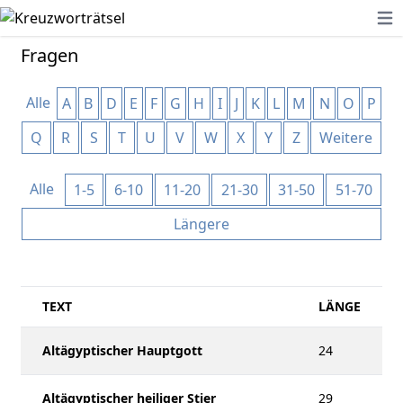
Ope
Fragen
Alle
A
B
D
E
F
G
H
I
J
K
L
M
N
O
P
Q
R
S
T
U
V
W
X
Y
Z
Weitere
Alle
1-5
6-10
11-20
21-30
31-50
51-70
Längere
TEXT
LÄNGE
Altägyptischer Hauptgott
24
Altägyptischer heiliger Stier
29