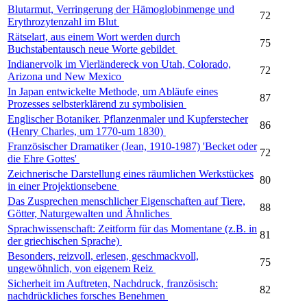
Blutarmut, Verringerung der Hämoglobinmenge und
72
Erythrozytenzahl im Blut
Rätselart, aus einem Wort werden durch
75
Buchstabentausch neue Worte gebildet
Indianervolk im Vierländereck von Utah, Colorado,
72
Arizona und New Mexico
In Japan entwickelte Methode, um Abläufe eines
87
Prozesses selbsterklärend zu symbolisien
Englischer Botaniker. Pflanzenmaler und Kupferstecher
86
(Henry Charles, um 1770-um 1830)
Französischer Dramatiker (Jean, 1910-1987) 'Becket oder
72
die Ehre Gottes'
Zeichnerische Darstellung eines räumlichen Werkstückes
80
in einer Projektionsebene
Das Zusprechen menschlicher Eigenschaften auf Tiere,
88
Götter, Naturgewalten und Ähnliches
Sprachwissenschaft: Zeitform für das Momentane (z.B. in
81
der griechischen Sprache)
Besonders, reizvoll, erlesen, geschmackvoll,
75
ungewöhnlich, von eigenem Reiz
Sicherheit im Auftreten, Nachdruck, französisch:
82
nachdrückliches forsches Benehmen