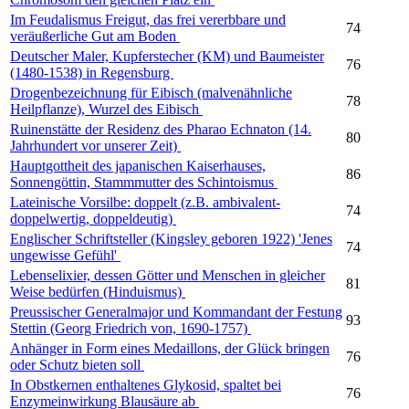
Im Feudalismus Freigut, das frei vererbbare und
74
veräußerliche Gut am Boden
Deutscher Maler, Kupferstecher (KM) und Baumeister
76
(1480-1538) in Regensburg
Drogenbezeichnung für Eibisch (malvenähnliche
78
Heilpflanze), Wurzel des Eibisch
Ruinenstätte der Residenz des Pharao Echnaton (14.
80
Jahrhundert vor unserer Zeit)
Hauptgottheit des japanischen Kaiserhauses,
86
Sonnengöttin, Stammmutter des Schintoismus
Lateinische Vorsilbe: doppelt (z.B. ambivalent-
74
doppelwertig, doppeldeutig)
Englischer Schriftsteller (Kingsley geboren 1922) 'Jenes
74
ungewisse Gefühl'
Lebenselixier, dessen Götter und Menschen in gleicher
81
Weise bedürfen (Hinduismus)
Preussischer Generalmajor und Kommandant der Festung
93
Stettin (Georg Friedrich von, 1690-1757)
Anhänger in Form eines Medaillons, der Glück bringen
76
oder Schutz bieten soll
In Obstkernen enthaltenes Glykosid, spaltet bei
76
Enzymeinwirkung Blausäure ab