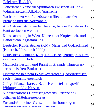
Gelehrter (Rudolf)
Generischer Name für Spirituosen zwischen 40 und 45
85
Volumenprozent Alkohol (spanisch)
Nachkommen von französischen Siedlern aus der
72
Bretagne und die Normandie
Aus Ostasien stammende Therapie, bei der Nadeln in die
76
Haut gestochen werden
Kunstsammlung in Wien, Name einer Kupferstich- und
73
Handzeichnungssammlung
Deutscher Kupferstecher (KM), Maler und Goldschmied
78
(Heinrich, 1502-nach 1555)
Deutscher Chemiker (Kurt, 1902-1958), Nobelpreis 1950
72
zusammen mit Diels
Maurische Festung und Palast in Granada, Hauptwerk
75
der islamischen Baukunst
Ersatzname in einem E-Mail-Verzeichnis, österreichisch:
83
auch .. genannt, eigentlich
Giftige Pflanzenbase, z.B. als Heilmittel mit spezif.
76
Wirkung auf die Nerven
Südeuropäisches Borretschgewächs, Pflanze des
74
östlichen Mittelmeergebietes
Zustandsform eines Gens, nimmt im homologen
76
Chromosom den gleichen Platz ein