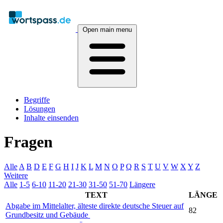
Open main menu
Begriffe
Lösungen
Inhalte einsenden
Fragen
Alle
A
B
D
E
F
G
H
I
J
K
L
M
N
O
P
Q
R
S
T
U
V
W
X
Y
Z
Weitere
Alle
1-5
6-10
11-20
21-30
31-50
51-70
Längere
TEXT
LÄNGE
Abgabe im Mittelalter, älteste direkte deutsche Steuer auf
82
Grundbesitz und Gebäude