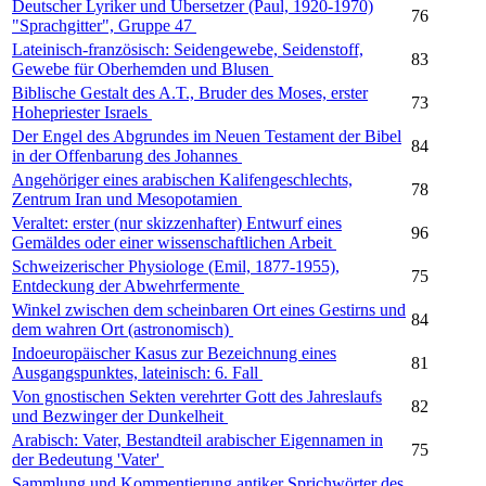
Deutscher Lyriker und Übersetzer (Paul, 1920-1970)
76
"Sprachgitter", Gruppe 47
Lateinisch-französisch: Seidengewebe, Seidenstoff,
83
Gewebe für Oberhemden und Blusen
Biblische Gestalt des A.T., Bruder des Moses, erster
73
Hohepriester Israels
Der Engel des Abgrundes im Neuen Testament der Bibel
84
in der Offenbarung des Johannes
Angehöriger eines arabischen Kalifengeschlechts,
78
Zentrum Iran und Mesopotamien
Veraltet: erster (nur skizzenhafter) Entwurf eines
96
Gemäldes oder einer wissenschaftlichen Arbeit
Schweizerischer Physiologe (Emil, 1877-1955),
75
Entdeckung der Abwehrfermente
Winkel zwischen dem scheinbaren Ort eines Gestirns und
84
dem wahren Ort (astronomisch)
Indoeuropäischer Kasus zur Bezeichnung eines
81
Ausgangspunktes, lateinisch: 6. Fall
Von gnostischen Sekten verehrter Gott des Jahreslaufs
82
und Bezwinger der Dunkelheit
Arabisch: Vater, Bestandteil arabischer Eigennamen in
75
der Bedeutung 'Vater'
Sammlung und Kommentierung antiker Sprichwörter des