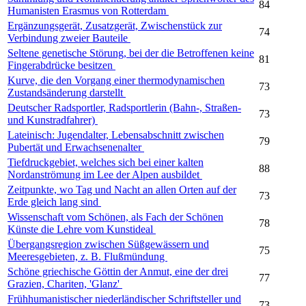
84
Humanisten Erasmus von Rotterdam
Ergänzungsgerät, Zusatzgerät, Zwischenstück zur
74
Verbindung zweier Bauteile
Seltene genetische Störung, bei der die Betroffenen keine
81
Fingerabdrücke besitzen
Kurve, die den Vorgang einer thermodynamischen
73
Zustandsänderung darstellt
Deutscher Radsportler, Radsportlerin (Bahn-, Straßen-
73
und Kunstradfahrer)
Lateinisch: Jugendalter, Lebensabschnitt zwischen
79
Pubertät und Erwachsenenalter
Tiefdruckgebiet, welches sich bei einer kalten
88
Nordanströmung im Lee der Alpen ausbildet
Zeitpunkte, wo Tag und Nacht an allen Orten auf der
73
Erde gleich lang sind
Wissenschaft vom Schönen, als Fach der Schönen
78
Künste die Lehre vom Kunstideal
Übergangsregion zwischen Süßgewässern und
75
Meeresgebieten, z. B. Flußmündung
Schöne griechische Göttin der Anmut, eine der drei
77
Grazien, Chariten, 'Glanz'
Frühhumanistischer niederländischer Schriftsteller und
73