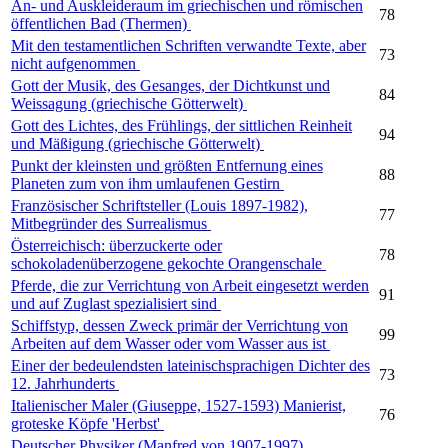
An- und Auskleideraum im griechischen und römischen
78
öffentlichen Bad (Thermen)
Mit den testamentlichen Schriften verwandte Texte, aber
73
nicht aufgenommen
Gott der Musik, des Gesanges, der Dichtkunst und
84
Weissagung (griechische Götterwelt)
Gott des Lichtes, des Frühlings, der sittlichen Reinheit
94
und Mäßigung (griechische Götterwelt)
Punkt der kleinsten und größten Entfernung eines
88
Planeten zum von ihm umlaufenen Gestirn
Französischer Schriftsteller (Louis 1897-1982),
77
Mitbegründer des Surrealismus
Österreichisch: überzuckerte oder
78
schokoladenüberzogene gekochte Orangenschale
Pferde, die zur Verrichtung von Arbeit eingesetzt werden
91
und auf Zuglast spezialisiert sind
Schiffstyp, dessen Zweck primär der Verrichtung von
99
Arbeiten auf dem Wasser oder vom Wasser aus ist
Einer der bedeulendsten lateinischsprachigen Dichter des
73
12. Jahrhunderts
Italienischer Maler (Giuseppe, 1527-1593) Manierist,
76
groteske Köpfe 'Herbst'
Deutscher Physiker (Manfred von 1907-1997),