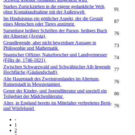
Starkes Zurückziehen in die eigene gedankliche Welt,
91
ohne Kontaktaufnahme mit der Außenwelt
Im Hinduismus ein göttlicher Aspekt, der die Gestalt
87
eines Menschen oder Tieres annimmt
Sammlung heiliger Schriften der Parsen, heiliges Buch
76
der Altperser (Avesta)
Grundlegende, aber nicht beweisbare Aussage in
73
Philosophie und Mathematik
Spanischer Offizier, Naturforscher und Landvermesser
74
(Félix de, 1746-1821)
Zwischen Schwarzwald und Schwäbischer Alb liegende
77
Hochfläche (Gäulandschaft)
Alte Hauptstadt des Zweistromlandes im Altertum,
76
Ruinenstadt in Mesopotamien
Genre der Kinder- und Jugendliteratur und speziell ein
86
Teilgebiet der Mädchenliteratur
Altes, in England bereits im Mittelalter verbreitetes Brett-
76
und Würfelspiel
‹
1
2