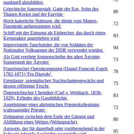
punktuell abzubilden
Griechische Sagengestalt, Gatte der Eos, Sohn des
80
Titanen Kreios und der Eurybie
Hoch kalorische Nahrung, die direkt vom Magen-
72
Darmtrakt aufgenommen wird
Schiff mit der Eignung als Eisbrecher, das durch einen
83
Kernreaktor angetrieben wird
Improvisierte Tauchsieder, die von Soldaten der
94
Nationalen Volksarmee der DDR verwendet wurden
Als Gott verehrte Sonnenscheibe der alten Ägypter,
73
Sonnengott der Ägypter
Französischer Opernkomponist (Daniel Francois Esprit,
78
1782-1871) 'Fra Diavolo'
Eierplanze, orientalisches Nachtschattengewächs und
75
dessen eiförmige Frucht
Österreichischer Chemiker (Carl v. Welsbach, 1858-
83
1929), Erfinder des Gasglühlichts
Angehöriger eines altrömischen Priesterkollegiums,
72
wahrsagender Priester
Zeitspanne zwischen dem Ende der Gärung und
80
Abfüllung eines Weines (Weinsprache)
Ausweis, der für dauerhaft oder vorübergehend in der
95
Schweiz lebende Ausländer ausgestellt wird