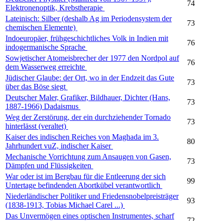
74
Elektronenoptik, Krebstherapie
Lateinisch: Silber (deshalb Ag im Periodensystem der
73
chemischen Elemente)
Indoeuropäer, frühgeschichtliches Volk in Indien mit
76
indogermanische Sprache
Sowjetischer Atomeisbrecher der 1977 den Nordpol auf
76
dem Wasserweg erreichte
Jüdischer Glaube: der Ort, wo in der Endzeit das Gute
73
über das Böse siegt
Deutscher Maler, Grafiker, Bildhauer, Dichter (Hans,
73
1887-1966) Dadaismus
Weg der Zerstörung, der ein durchziehender Tornado
73
hinterlässt (veraltet)
Kaiser des indischen Reiches von Maghada im 3.
80
Jahrhundert vuZ, indischer Kaiser
Mechanische Vorrichtung zum Ansaugen von Gasen,
73
Dämpfen und Flüssigkeiten
War oder ist im Bergbau für die Entleerung der sich
99
Untertage befindenden Abortkübel verantwortlich
Niederländischer Politiker und Friedensnobelpreisträger
93
(1838-1913, Tobias Michael Carel ...)
Das Unvermögen eines optischen Instrumentes, scharf
72