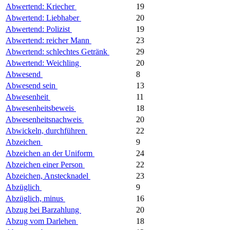
Abwertend: Kriecher
19
Abwertend: Liebhaber
20
Abwertend: Polizist
19
Abwertend: reicher Mann
23
Abwertend: schlechtes Getränk
29
Abwertend: Weichling
20
Abwesend
8
Abwesend sein
13
Abwesenheit
11
Abwesenheitsbeweis
18
Abwesenheitsnachweis
20
Abwickeln, durchführen
22
Abzeichen
9
Abzeichen an der Uniform
24
Abzeichen einer Person
22
Abzeichen, Anstecknadel
23
Abzüglich
9
Abzüglich, minus
16
Abzug bei Barzahlung
20
Abzug vom Darlehen
18