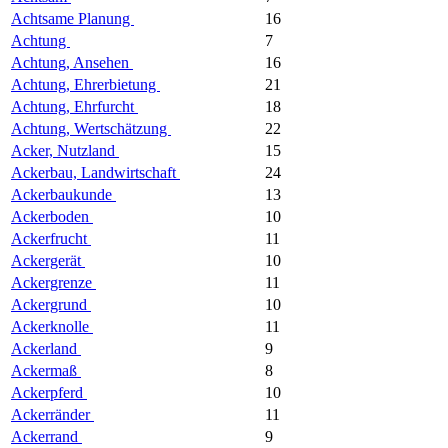
Achtsame Planung
16
Achtung
7
Achtung, Ansehen
16
Achtung, Ehrerbietung
21
Achtung, Ehrfurcht
18
Achtung, Wertschätzung
22
Acker, Nutzland
15
Ackerbau, Landwirtschaft
24
Ackerbaukunde
13
Ackerboden
10
Ackerfrucht
11
Ackergerät
10
Ackergrenze
11
Ackergrund
10
Ackerknolle
11
Ackerland
9
Ackermaß
8
Ackerpferd
10
Ackerränder
11
Ackerrand
9