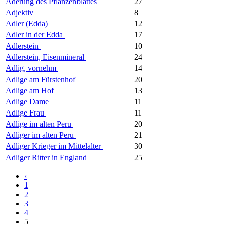
Aderung des Pflanzenblattes
27
Adjektiv
8
Adler (Edda)
12
Adler in der Edda
17
Adlerstein
10
Adlerstein, Eisenmineral
24
Adlig, vornehm
14
Adlige am Fürstenhof
20
Adlige am Hof
13
Adlige Dame
11
Adlige Frau
11
Adlige im alten Peru
20
Adliger im alten Peru
21
Adliger Krieger im Mittelalter
30
Adliger Ritter in England
25
‹
1
2
3
4
5