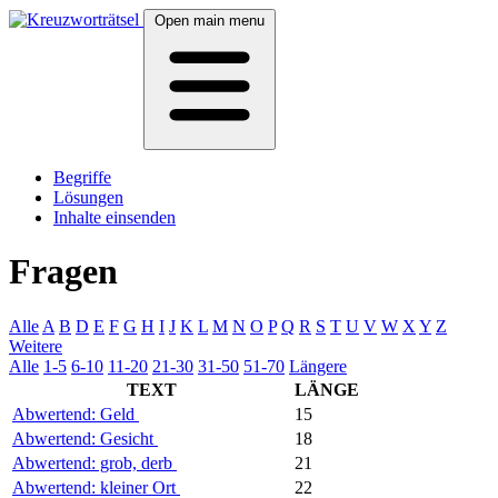
Open main menu
Begriffe
Lösungen
Inhalte einsenden
Fragen
Alle
A
B
D
E
F
G
H
I
J
K
L
M
N
O
P
Q
R
S
T
U
V
W
X
Y
Z
Weitere
Alle
1-5
6-10
11-20
21-30
31-50
51-70
Längere
TEXT
LÄNGE
Abwertend: Geld
15
Abwertend: Gesicht
18
Abwertend: grob, derb
21
Abwertend: kleiner Ort
22