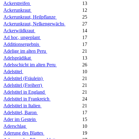
Ackerstreifen
13
Ackerunkraut
12
Ackerunkraut, Heilpflanze
25
Ackerunkraut, Nelkengewächs
27
Ackerwildkraut
14
Ad hoc, ungeplant
17
Additionsergebnis
17
Adelige im alten Peru
21
Adelsprädikat
13
Adelsschicht im alten Peru
26
Adelstitel
10
Adelstitel (Fräulein)
21
Adelstitel (Freiherr)
21
Adelstitel in England
21
Adelstitel in Frankreich
24
Adelstitel in Italien
21
Adelstitel, Baron
17
Ader im Gestein
15
Aderschlag
10
Aderung des Blattes
19