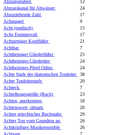
Abzugsgraben
12
Abzugskanal für Abwässer
24
Abzuziehende Zahl
17
Achsnagel
9
Acht (englisch)
15
Acht-Tonintervall
17
Achtarmiger Kopffüßer
21
Achtbar
7
Achtbeiniger Gliederfüßer
25
Achtbeiniges Gliedertier
24
Achtbeiniges Pferd Odins
24
Achte Stufe der diatonischen Tonleiter
38
Achte Tonleiterstufe
20
Achteck
7
Achtelbogengröße (Buch)
23
Achten, anerkennen
18
Achtenswert, sittsam
20
Achter griechischer Buchstabe
29
Achter Ton vom Grundton an
26
Achtköpfiges Musikensemble
26
Achtsam
7