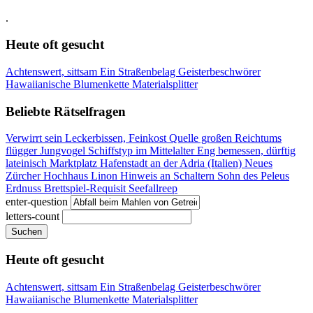
.
Heute oft gesucht
Achtenswert, sittsam
Ein Straßenbelag
Geisterbeschwörer
Hawaiianische Blumenkette
Materialsplitter
Beliebte Rätselfragen
Verwirrt sein
Leckerbissen, Feinkost
Quelle großen Reichtums
flügger Jungvogel
Schiffstyp im Mittelalter
Eng bemessen, dürftig
lateinisch Marktplatz
Hafenstadt an der Adria (Italien)
Neues
Zürcher Hochhaus
Linon
Hinweis an Schaltern
Sohn des Peleus
Erdnuss
Brettspiel-Requisit
Seefallreep
enter-question
letters-count
Suchen
Heute oft gesucht
Achtenswert, sittsam
Ein Straßenbelag
Geisterbeschwörer
Hawaiianische Blumenkette
Materialsplitter