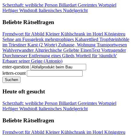
Scherzhaft: weibliche Person
Billardart
Gereimtes Wortspiel
Heftiger Windstoß
Italienisches Nudelgericht
Beliebte Rätselfragen
Fremdwort für Abbild
Kleiner Kühlschrank im Hotel
Königstreu
Sehne am Fussgelenk
mehrstrophiges Kabarettlied
Tropfsteinhöhle
im Triestiner Karst (2 Worte)
Zuhause, Wohnung
Transportwesen
Wahlverwandter
Altgriechische Geliebte
EinenText Vortragender
Durchmesser
Entfernung eines Glieds
Wortteil für 'räumlich'
Erbauer seiner Geige (Antonio)
enter-question
letters-count
Suchen
Heute oft gesucht
Scherzhaft: weibliche Person
Billardart
Gereimtes Wortspiel
Heftiger Windstoß
Italienisches Nudelgericht
Beliebte Rätselfragen
Fremdwort für Abbild
Kleiner Kühlschrank im Hotel
Königstreu