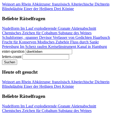
Weinort am Rhein
Abkürzung: französisch
Altgriechische Dichterin
Blindgläubig
Einer der Heiligen Drei Könige
Beliebte Rätselfragen
Nudelform
Im Lauf explodierende Granate
Aktienabschnitt
Chemisches Zeichen für Cobaltum
Substanz des Weines
Schuhformer, -spanner
Devisor
Verfasser von Gedichten
Haarbusch
Frucht für Konserven
Modisches Zubehör
Fluss durch Sankt
Petersburg
Im Scherz raufen
Kreiselinstrument
Kanal in Hamburg
enter-question
letters-count
Suchen
Heute oft gesucht
Weinort am Rhein
Abkürzung: französisch
Altgriechische Dichterin
Blindgläubig
Einer der Heiligen Drei Könige
Beliebte Rätselfragen
Nudelform
Im Lauf explodierende Granate
Aktienabschnitt
Chemisches Zeichen für Cobaltum
Substanz des Weines