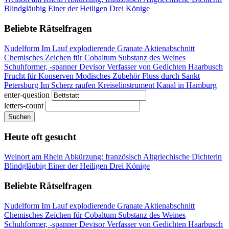
Blindgläubig
Einer der Heiligen Drei Könige
Beliebte Rätselfragen
Nudelform
Im Lauf explodierende Granate
Aktienabschnitt
Chemisches Zeichen für Cobaltum
Substanz des Weines
Schuhformer, -spanner
Devisor
Verfasser von Gedichten
Haarbusch
Frucht für Konserven
Modisches Zubehör
Fluss durch Sankt
Petersburg
Im Scherz raufen
Kreiselinstrument
Kanal in Hamburg
enter-question
letters-count
Suchen
Heute oft gesucht
Weinort am Rhein
Abkürzung: französisch
Altgriechische Dichterin
Blindgläubig
Einer der Heiligen Drei Könige
Beliebte Rätselfragen
Nudelform
Im Lauf explodierende Granate
Aktienabschnitt
Chemisches Zeichen für Cobaltum
Substanz des Weines
Schuhformer, -spanner
Devisor
Verfasser von Gedichten
Haarbusch