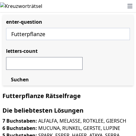
Ope
enter-question
letters-count
Suchen
Futterpflanze Rätselfrage
Die beliebtesten Lösungen
7 Buchstaben:
ALFALFA
,
MELASSE
,
ROTKLEE
,
GIERSCH
6 Buchstaben:
MUCUNA
,
RUNKEL
,
GERSTE
,
LUPINE
5 Buchstaben:
SPARK
,
ESPER
,
HAFER
,
ATAYA
,
SERRA
,