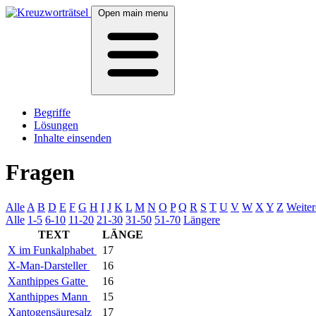
Open main menu
Begriffe
Lösungen
Inhalte einsenden
Fragen
Alle
A
B
D
E
F
G
H
I
J
K
L
M
N
O
P
Q
R
S
T
U
V
W
X
Y
Z
Weiter
Alle
1-5
6-10
11-20
21-30
31-50
51-70
Längere
TEXT
LÄNGE
X im Funkalphabet
17
X-Man-Darsteller
16
Xanthippes Gatte
16
Xanthippes Mann
15
Xantogensäuresalz
17