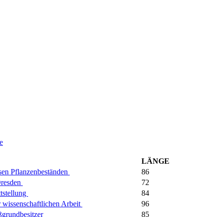
e
LÄNGE
osen Pflanzenbeständen
86
Dresden
72
ttstellung
84
r wissenschaftlichen Arbeit
96
oßgrundbesitzer
85