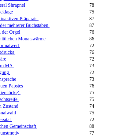
eral Shrapnel
78
Packlage
75
dioaktiven Präparats
87
oder mehrerer Buchstaben
87
i der Orgel
76
hnittlichen Monatswärme
86
Normalwert
72
abdrucks
76
täre
72
r im MA
73
wegung
72
ensprache
73
euen Papstes
76
ierstöcke)
75
echtsreife
75
en Zustand
74
ionalwahl
75
rsität
72
hlichen Gemeinschaft
88
 Kunstmotiv
77