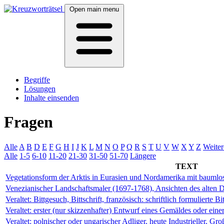
Open main menu
Begriffe
Lösungen
Inhalte einsenden
Fragen
Alle
A
B
D
E
F
G
H
I
J
K
L
M
N
O
P
Q
R
S
T
U
V
W
X
Y
Z
Weiter
Alle
1-5
6-10
11-20
21-30
31-50
51-70
Längere
TEXT
Vegetationsform der Arktis in Eurasien und Nordamerika mit bauml
Venezianischer Landschaftsmaler (1697-1768), Ansichten des alten 
Veraltet: Bittgesuch, Bittschrift, französisch: schriftlich formulierte Bi
Veraltet: erster (nur skizzenhafter) Entwurf eines Gemäldes oder eine
Veraltet: polnischer oder ungarischer Adliger, heute Industrieller, Gr