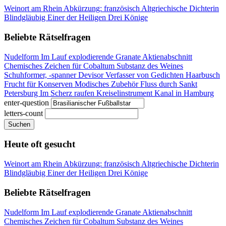
Weinort am Rhein
Abkürzung: französisch
Altgriechische Dichterin
Blindgläubig
Einer der Heiligen Drei Könige
Beliebte Rätselfragen
Nudelform
Im Lauf explodierende Granate
Aktienabschnitt
Chemisches Zeichen für Cobaltum
Substanz des Weines
Schuhformer, -spanner
Devisor
Verfasser von Gedichten
Haarbusch
Frucht für Konserven
Modisches Zubehör
Fluss durch Sankt
Petersburg
Im Scherz raufen
Kreiselinstrument
Kanal in Hamburg
enter-question
letters-count
Suchen
Heute oft gesucht
Weinort am Rhein
Abkürzung: französisch
Altgriechische Dichterin
Blindgläubig
Einer der Heiligen Drei Könige
Beliebte Rätselfragen
Nudelform
Im Lauf explodierende Granate
Aktienabschnitt
Chemisches Zeichen für Cobaltum
Substanz des Weines