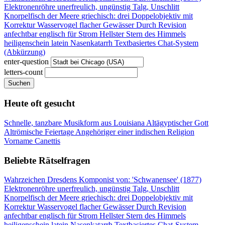
Elektronenröhre
unerfreulich, ungünstig
Talg, Unschlitt
Knorpelfisch der Meere
griechisch: drei
Doppelobjektiv mit
Korrektur
Wasservogel flacher Gewässer
Durch Revision
anfechtbar
englisch für Strom
Hellster Stern des Himmels
heiligenschein latein
Nasenkatarrh
Textbasiertes Chat-System
(Abkürzung)
enter-question
letters-count
Suchen
Heute oft gesucht
Schnelle, tanzbare Musikform aus Louisiana
Altägyptischer Gott
Altrömische Feiertage
Angehöriger einer indischen Religion
Vorname Canettis
Beliebte Rätselfragen
Wahrzeichen Dresdens
Komponist von: 'Schwanensee' (1877)
Elektronenröhre
unerfreulich, ungünstig
Talg, Unschlitt
Knorpelfisch der Meere
griechisch: drei
Doppelobjektiv mit
Korrektur
Wasservogel flacher Gewässer
Durch Revision
anfechtbar
englisch für Strom
Hellster Stern des Himmels
heiligenschein latein
Nasenkatarrh
Textbasiertes Chat-System