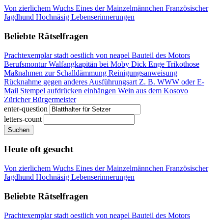
Von zierlichem Wuchs
Eines der Mainzelmännchen
Französischer
Jagdhund
Hochnäsig
Lebenserinnerungen
Beliebte Rätselfragen
Prachtexemplar
stadt oestlich von neapel
Bauteil des Motors
Berufsmontur
Walfangkapitän bei Moby Dick
Enge Trikothose
Maßnahmen zur Schalldämmung
Reinigungsanweisung
Rücknahme gegen anderes
Ausführungsart
Z. B. WWW oder E-
Mail
Stempel aufdrücken
einhängen
Wein aus dem Kosovo
Züricher Bürgermeister
enter-question
letters-count
Suchen
Heute oft gesucht
Von zierlichem Wuchs
Eines der Mainzelmännchen
Französischer
Jagdhund
Hochnäsig
Lebenserinnerungen
Beliebte Rätselfragen
Prachtexemplar
stadt oestlich von neapel
Bauteil des Motors