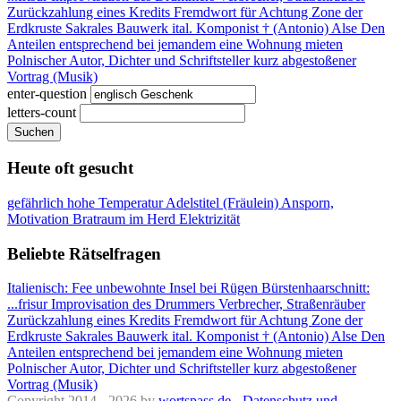
Zurückzahlung eines Kredits
Fremdwort für Achtung
Zone der
Erdkruste
Sakrales Bauwerk
ital. Komponist † (Antonio)
Alse
Den
Anteilen entsprechend
bei jemandem eine Wohnung mieten
Polnischer Autor, Dichter und Schriftsteller
kurz abgestoßener
Vortrag (Musik)
enter-question
letters-count
Suchen
Heute oft gesucht
gefährlich hohe Temperatur
Adelstitel (Fräulein)
Ansporn,
Motivation
Bratraum im Herd
Elektrizität
Beliebte Rätselfragen
Italienisch: Fee
unbewohnte Insel bei Rügen
Bürstenhaarschnitt:
...frisur
Improvisation des Drummers
Verbrecher, Straßenräuber
Zurückzahlung eines Kredits
Fremdwort für Achtung
Zone der
Erdkruste
Sakrales Bauwerk
ital. Komponist † (Antonio)
Alse
Den
Anteilen entsprechend
bei jemandem eine Wohnung mieten
Polnischer Autor, Dichter und Schriftsteller
kurz abgestoßener
Vortrag (Musik)
Copyright 2014 - 2026 by
wortspass.de
-
Datenschutz und