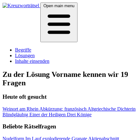
Open main menu
Begriffe
Lösungen
Inhalte einsenden
Zu der Lösung Vorname kennen wir 19
Fragen
Heute oft gesucht
Weinort am Rhein
Abkürzung: französisch
Altgriechische Dichterin
Blindgläubig
Einer der Heiligen Drei Könige
Beliebte Rätselfragen
Nudelform
Im Lauf explodierende Granate
Aktienabschnitt