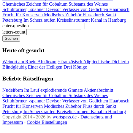
Chemisches Zeichen für Cobaltum
Substanz des Weines
Schuhformer, -spanner
Devisor
Verfasser von Gedichten
Haarbusch
Frucht für Konserven
Modisches Zubehör
Fluss durch Sankt
Petersburg
Im Scherz raufen
Kreiselinstrument
Kanal in Hamburg
enter-question
letters-count
Suchen
Heute oft gesucht
Weinort am Rhein
Abkürzung: französisch
Altgriechische Dichterin
Blindgläubig
Einer der Heiligen Drei Könige
Beliebte Rätselfragen
Nudelform
Im Lauf explodierende Granate
Aktienabschnitt
Chemisches Zeichen für Cobaltum
Substanz des Weines
Schuhformer, -spanner
Devisor
Verfasser von Gedichten
Haarbusch
Frucht für Konserven
Modisches Zubehör
Fluss durch Sankt
Petersburg
Im Scherz raufen
Kreiselinstrument
Kanal in Hamburg
Copyright 2014 - 2026 by
wortspass.de
-
Datenschutz und
Impressum
-
Cookie Einstellungen