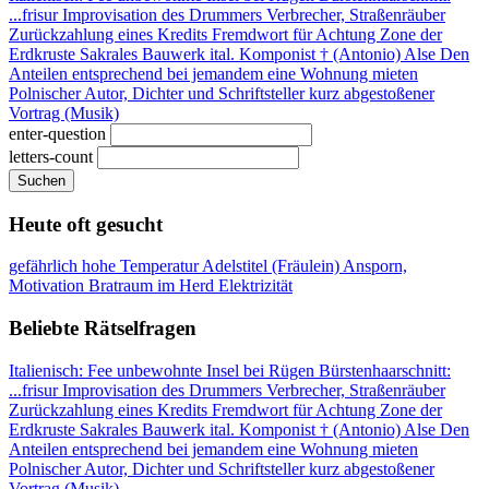
...frisur
Improvisation des Drummers
Verbrecher, Straßenräuber
Zurückzahlung eines Kredits
Fremdwort für Achtung
Zone der
Erdkruste
Sakrales Bauwerk
ital. Komponist † (Antonio)
Alse
Den
Anteilen entsprechend
bei jemandem eine Wohnung mieten
Polnischer Autor, Dichter und Schriftsteller
kurz abgestoßener
Vortrag (Musik)
enter-question
letters-count
Suchen
Heute oft gesucht
gefährlich hohe Temperatur
Adelstitel (Fräulein)
Ansporn,
Motivation
Bratraum im Herd
Elektrizität
Beliebte Rätselfragen
Italienisch: Fee
unbewohnte Insel bei Rügen
Bürstenhaarschnitt:
...frisur
Improvisation des Drummers
Verbrecher, Straßenräuber
Zurückzahlung eines Kredits
Fremdwort für Achtung
Zone der
Erdkruste
Sakrales Bauwerk
ital. Komponist † (Antonio)
Alse
Den
Anteilen entsprechend
bei jemandem eine Wohnung mieten
Polnischer Autor, Dichter und Schriftsteller
kurz abgestoßener
Vortrag (Musik)