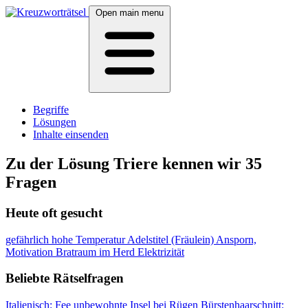
Open main menu
Begriffe
Lösungen
Inhalte einsenden
Zu der Lösung Triere kennen wir 35
Fragen
Heute oft gesucht
gefährlich hohe Temperatur
Adelstitel (Fräulein)
Ansporn,
Motivation
Bratraum im Herd
Elektrizität
Beliebte Rätselfragen
Italienisch: Fee
unbewohnte Insel bei Rügen
Bürstenhaarschnitt: