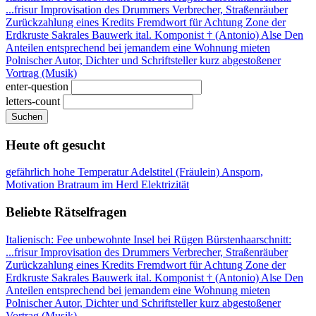
...frisur
Improvisation des Drummers
Verbrecher, Straßenräuber
Zurückzahlung eines Kredits
Fremdwort für Achtung
Zone der
Erdkruste
Sakrales Bauwerk
ital. Komponist † (Antonio)
Alse
Den
Anteilen entsprechend
bei jemandem eine Wohnung mieten
Polnischer Autor, Dichter und Schriftsteller
kurz abgestoßener
Vortrag (Musik)
enter-question
letters-count
Suchen
Heute oft gesucht
gefährlich hohe Temperatur
Adelstitel (Fräulein)
Ansporn,
Motivation
Bratraum im Herd
Elektrizität
Beliebte Rätselfragen
Italienisch: Fee
unbewohnte Insel bei Rügen
Bürstenhaarschnitt:
...frisur
Improvisation des Drummers
Verbrecher, Straßenräuber
Zurückzahlung eines Kredits
Fremdwort für Achtung
Zone der
Erdkruste
Sakrales Bauwerk
ital. Komponist † (Antonio)
Alse
Den
Anteilen entsprechend
bei jemandem eine Wohnung mieten
Polnischer Autor, Dichter und Schriftsteller
kurz abgestoßener
Vortrag (Musik)