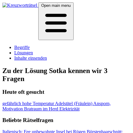
Open main menu
Begriffe
Lösungen
Inhalte einsenden
Zu der Lösung Sotka kennen wir 3
Fragen
Heute oft gesucht
gefährlich hohe Temperatur
Adelstitel (Fräulein)
Ansporn,
Motivation
Bratraum im Herd
Elektrizität
Beliebte Rätselfragen
Italienisch: Fee
unbewohnte Insel bei Rügen
Bürstenhaarschnitt: