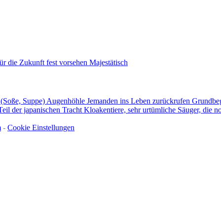
ür die Zukunft fest vorsehen
Majestätisch
 (Soße, Suppe)
Augenhöhle
Jemanden ins Leben zurückrufen
Grundbeg
Teil der japanischen Tracht
Kloakentiere, sehr urtümliche Säuger, die n
m
-
Cookie Einstellungen