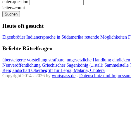
enter-question
letters-count
Suchen
Heute oft gesucht
Eigenbrötler
Indianersprache in Südamerika
rettende Möglichkeiten
F
Beliebte Rätselfragen
übersteigerte vorstellung
strafbare, ungesetzliche Handlung
eindicken
Neuveröffentlichung
Griechischer Sagenkönig (...stall)
Sammelstelle
Berglandschaft
Oberbegriff für Lepra, Malaria, Cholera
Copyright 2014 - 2026 by
wortspass.de
-
Datenschutz und Impressu