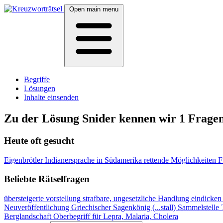
Open main menu
Begriffe
Lösungen
Inhalte einsenden
Zu der Lösung Snider kennen wir 1 Frage
Heute oft gesucht
Eigenbrötler
Indianersprache in Südamerika
rettende Möglichkeiten
F
Beliebte Rätselfragen
übersteigerte vorstellung
strafbare, ungesetzliche Handlung
eindicken
Neuveröffentlichung
Griechischer Sagenkönig (...stall)
Sammelstelle
Berglandschaft
Oberbegriff für Lepra, Malaria, Cholera