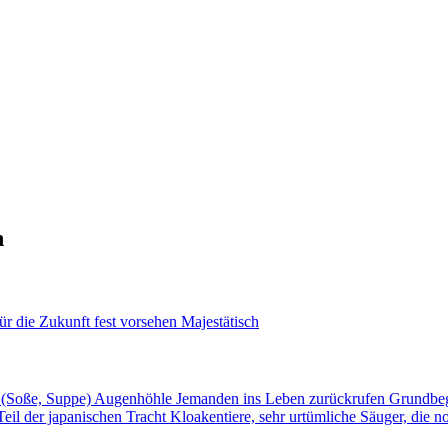
n
ür die Zukunft fest vorsehen
Majestätisch
 (Soße, Suppe)
Augenhöhle
Jemanden ins Leben zurückrufen
Grundbeg
Teil der japanischen Tracht
Kloakentiere, sehr urtümliche Säuger, die n