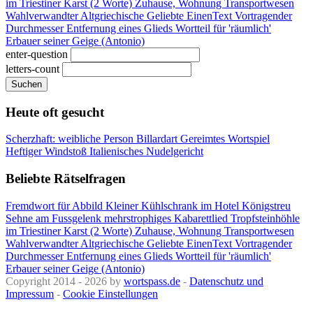
im Triestiner Karst (2 Worte)
Zuhause, Wohnung
Transportwesen
Wahlverwandter
Altgriechische Geliebte
EinenText Vortragender
Durchmesser
Entfernung eines Glieds
Wortteil für 'räumlich'
Erbauer seiner Geige (Antonio)
enter-question
letters-count
Suchen
Heute oft gesucht
Scherzhaft: weibliche Person
Billardart
Gereimtes Wortspiel
Heftiger Windstoß
Italienisches Nudelgericht
Beliebte Rätselfragen
Fremdwort für Abbild
Kleiner Kühlschrank im Hotel
Königstreu
Sehne am Fussgelenk
mehrstrophiges Kabarettlied
Tropfsteinhöhle
im Triestiner Karst (2 Worte)
Zuhause, Wohnung
Transportwesen
Wahlverwandter
Altgriechische Geliebte
EinenText Vortragender
Durchmesser
Entfernung eines Glieds
Wortteil für 'räumlich'
Erbauer seiner Geige (Antonio)
Copyright 2014 - 2026 by
wortspass.de
-
Datenschutz und
Impressum
-
Cookie Einstellungen