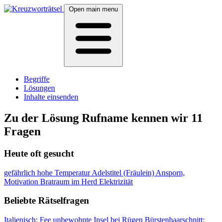
Open main menu
Begriffe
Lösungen
Inhalte einsenden
Zu der Lösung Rufname kennen wir 11
Fragen
Heute oft gesucht
gefährlich hohe Temperatur
Adelstitel (Fräulein)
Ansporn,
Motivation
Bratraum im Herd
Elektrizität
Beliebte Rätselfragen
Italienisch: Fee
unbewohnte Insel bei Rügen
Bürstenhaarschnitt: