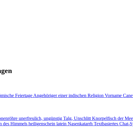
agen
ömische Feiertage
Angehöriger einer indischen Religion
Vorname Canet
onenröhre
unerfreulich, ungünstig
Talg, Unschlitt
Knorpelfisch der Me
ern des Himmels
heiligenschein latein
Nasenkatarrh
Textbasiertes Chat-