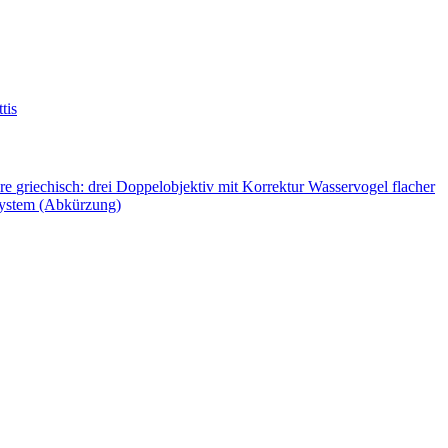
tis
ere
griechisch: drei
Doppelobjektiv mit Korrektur
Wasservogel flacher
System (Abkürzung)