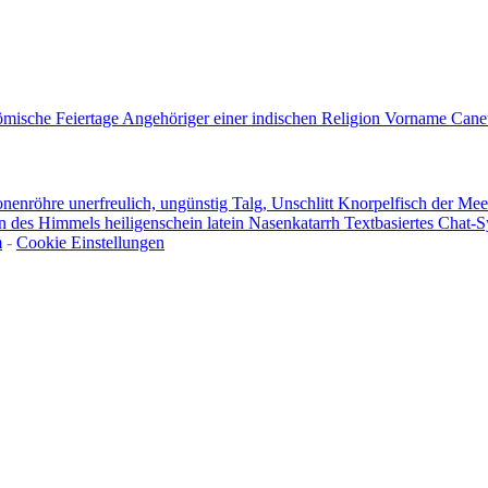
ömische Feiertage
Angehöriger einer indischen Religion
Vorname Canet
onenröhre
unerfreulich, ungünstig
Talg, Unschlitt
Knorpelfisch der Me
ern des Himmels
heiligenschein latein
Nasenkatarrh
Textbasiertes Chat-
m
-
Cookie Einstellungen