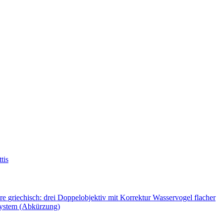
tis
ere
griechisch: drei
Doppelobjektiv mit Korrektur
Wasservogel flacher
System (Abkürzung)