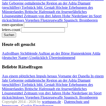
Jahr Geborene
ostitalienische Region an der Adria
Diamant
(geschliffen)
Torfstück
bibl. Gestalt
Höchste Erhebungen des
Münsterlandes
Britische Hafenstadt
ein feuergefährliches
Lösungsmittel
Zeitraum von drei Jahren
Hohe Niederlage im Sport
rücksichtsloses Vorgehen
Flugzeugwaffe
Spanisch: Brombeeren
enter-question
letters-count
Suchen
Heute oft gesucht
Aufrollbare Sichtblende
Auftrag an der Börse
Hunnenkönig Attila
(deutscher Name)
Unglücklich
Übereinstimmend
Beliebte Rätselfragen
Aus einem plötzlichen Impuls heraus
Vorname der Danella
In einem
Jahr Geborene
ostitalienische Region an der Adria
Diamant
(geschliffen)
Torfstück
bibl. Gestalt
Höchste Erhebungen des
Münsterlandes
Britische Hafenstadt
ein feuergefährliches
Lösungsmittel
Zeitraum von drei Jahren
Hohe Niederlage im Sport
rücksichtsloses Vorgehen
Flugzeugwaffe
Spanisch: Brombeeren
Copyright 2014 - 2026 by
wortspass.de
-
Datenschutz und
Impressum
-
Cookie Einstellungen