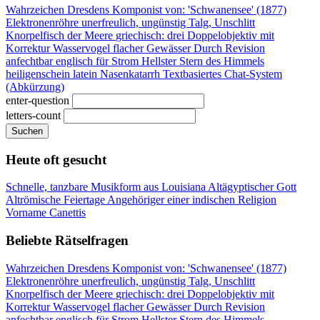
Wahrzeichen Dresdens
Komponist von: 'Schwanensee' (1877)
Elektronenröhre
unerfreulich, ungünstig
Talg, Unschlitt
Knorpelfisch der Meere
griechisch: drei
Doppelobjektiv mit
Korrektur
Wasservogel flacher Gewässer
Durch Revision
anfechtbar
englisch für Strom
Hellster Stern des Himmels
heiligenschein latein
Nasenkatarrh
Textbasiertes Chat-System
(Abkürzung)
enter-question
letters-count
Suchen
Heute oft gesucht
Schnelle, tanzbare Musikform aus Louisiana
Altägyptischer Gott
Altrömische Feiertage
Angehöriger einer indischen Religion
Vorname Canettis
Beliebte Rätselfragen
Wahrzeichen Dresdens
Komponist von: 'Schwanensee' (1877)
Elektronenröhre
unerfreulich, ungünstig
Talg, Unschlitt
Knorpelfisch der Meere
griechisch: drei
Doppelobjektiv mit
Korrektur
Wasservogel flacher Gewässer
Durch Revision
anfechtbar
englisch für Strom
Hellster Stern des Himmels