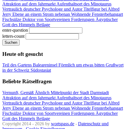
Attraktion auf dem Jahrmarkt
Aufenthaltsort des Minotaurus
Vertraulich
deutscher Psychologe und Autor
Titelfigur bei Alfred
Jerry
Ebene an einem Strom
nebenan Wohnende
Fensterbehangart
Fischsülze
Doktor von Sportvereinen
Forderungen
Ägyptischer
Gott des Himmels
Beilage
enter-question
letters-count
Suchen
Heute oft gesucht
Teil des Gartens
Baleareninsel
Förmlich um etwas bitten
Grußwort
in der Schweiz
Südostasiat
Beliebte Rätselfragen
Vernunft, Gemäß Ähnlich
Mittelpunkt der Stadt Darmstadt
Attraktion auf dem Jahrmarkt
Aufenthaltsort des Minotaurus
Vertraulich
deutscher Psychologe und Autor
Titelfigur bei Alfred
Jerry
Ebene an einem Strom
nebenan Wohnende
Fensterbehangart
Fischsülze
Doktor von Sportvereinen
Forderungen
Ägyptischer
Gott des Himmels
Beilage
Copyright 2014 - 2026 by
wortspass.de
-
Datenschutz und
Impressum
-
Cookie Einstellungen