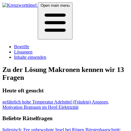
Open main menu
Begriffe
Lösungen
Inhalte einsenden
Zu der Lösung Makronen kennen wir 13
Fragen
Heute oft gesucht
gefährlich hohe Temperatur
Adelstitel (Fräulein)
Ansporn,
Motivation
Bratraum im Herd
Elektrizität
Beliebte Rätselfragen
Italienisch: Fee
unbewohnte Insel bei Rügen
Bürstenhaarschnitt: