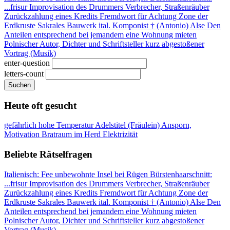
...frisur
Improvisation des Drummers
Verbrecher, Straßenräuber
Zurückzahlung eines Kredits
Fremdwort für Achtung
Zone der
Erdkruste
Sakrales Bauwerk
ital. Komponist † (Antonio)
Alse
Den
Anteilen entsprechend
bei jemandem eine Wohnung mieten
Polnischer Autor, Dichter und Schriftsteller
kurz abgestoßener
Vortrag (Musik)
enter-question
letters-count
Suchen
Heute oft gesucht
gefährlich hohe Temperatur
Adelstitel (Fräulein)
Ansporn,
Motivation
Bratraum im Herd
Elektrizität
Beliebte Rätselfragen
Italienisch: Fee
unbewohnte Insel bei Rügen
Bürstenhaarschnitt:
...frisur
Improvisation des Drummers
Verbrecher, Straßenräuber
Zurückzahlung eines Kredits
Fremdwort für Achtung
Zone der
Erdkruste
Sakrales Bauwerk
ital. Komponist † (Antonio)
Alse
Den
Anteilen entsprechend
bei jemandem eine Wohnung mieten
Polnischer Autor, Dichter und Schriftsteller
kurz abgestoßener
Vortrag (Musik)