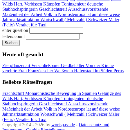
Wilds
Hart, Verbissen Kämpfen
Toningenieur
deutsche
Stabhochspringerin
Geschlechtsreif
Ausschussvorsitzende
Maßeinheit der Arbeit
Volk in Nordosteuropa
lat auf diese weise
Jahrmarktsattraktion
Wortschwall ( Mehrzahl )
Schweizer Maler
(Felix)
Veraltet für: Taxi
enter-question
letters-count
Suchen
Heute oft gesucht
Zierpflanzenart
Verschließbarer Geldbehälter
Von der Kirche
verehrte Frau
Französischer Weißwein
Hafenstadt im Süden Perus
Beliebte Rätselfragen
Frachtschiff
Monarchistische Bewegung in Spanien
Gelünge des
Wilds
Hart, Verbissen Kämpfen
Toningenieur
deutsche
Stabhochspringerin
Geschlechtsreif
Ausschussvorsitzende
Maßeinheit der Arbeit
Volk in Nordosteuropa
lat auf diese weise
Jahrmarktsattraktion
Wortschwall ( Mehrzahl )
Schweizer Maler
(Felix)
Veraltet für: Taxi
Copyright 2014 - 2026 by
wortspass.de
-
Datenschutz und
Impressum
-
Cookie Einstellungen