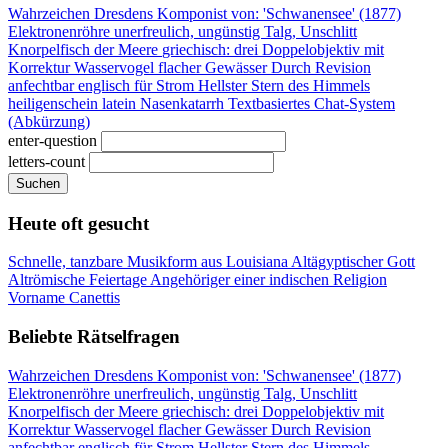
Wahrzeichen Dresdens
Komponist von: 'Schwanensee' (1877)
Elektronenröhre
unerfreulich, ungünstig
Talg, Unschlitt
Knorpelfisch der Meere
griechisch: drei
Doppelobjektiv mit
Korrektur
Wasservogel flacher Gewässer
Durch Revision
anfechtbar
englisch für Strom
Hellster Stern des Himmels
heiligenschein latein
Nasenkatarrh
Textbasiertes Chat-System
(Abkürzung)
enter-question
letters-count
Suchen
Heute oft gesucht
Schnelle, tanzbare Musikform aus Louisiana
Altägyptischer Gott
Altrömische Feiertage
Angehöriger einer indischen Religion
Vorname Canettis
Beliebte Rätselfragen
Wahrzeichen Dresdens
Komponist von: 'Schwanensee' (1877)
Elektronenröhre
unerfreulich, ungünstig
Talg, Unschlitt
Knorpelfisch der Meere
griechisch: drei
Doppelobjektiv mit
Korrektur
Wasservogel flacher Gewässer
Durch Revision
anfechtbar
englisch für Strom
Hellster Stern des Himmels