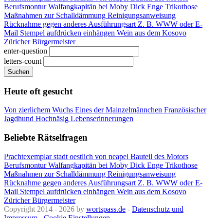
Berufsmontur
Walfangkapitän bei Moby Dick
Enge Trikothose
Maßnahmen zur Schalldämmung
Reinigungsanweisung
Rücknahme gegen anderes
Ausführungsart
Z. B. WWW oder E-
Mail
Stempel aufdrücken
einhängen
Wein aus dem Kosovo
Züricher Bürgermeister
enter-question
letters-count
Suchen
Heute oft gesucht
Von zierlichem Wuchs
Eines der Mainzelmännchen
Französischer
Jagdhund
Hochnäsig
Lebenserinnerungen
Beliebte Rätselfragen
Prachtexemplar
stadt oestlich von neapel
Bauteil des Motors
Berufsmontur
Walfangkapitän bei Moby Dick
Enge Trikothose
Maßnahmen zur Schalldämmung
Reinigungsanweisung
Rücknahme gegen anderes
Ausführungsart
Z. B. WWW oder E-
Mail
Stempel aufdrücken
einhängen
Wein aus dem Kosovo
Züricher Bürgermeister
Copyright 2014 - 2026 by
wortspass.de
-
Datenschutz und
Impressum
-
Cookie Einstellungen