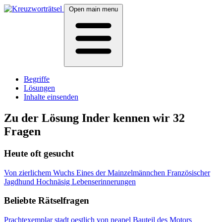
Open main menu
Begriffe
Lösungen
Inhalte einsenden
Zu der Lösung Inder kennen wir 32
Fragen
Heute oft gesucht
Von zierlichem Wuchs
Eines der Mainzelmännchen
Französischer
Jagdhund
Hochnäsig
Lebenserinnerungen
Beliebte Rätselfragen
Prachtexemplar
stadt oestlich von neapel
Bauteil des Motors