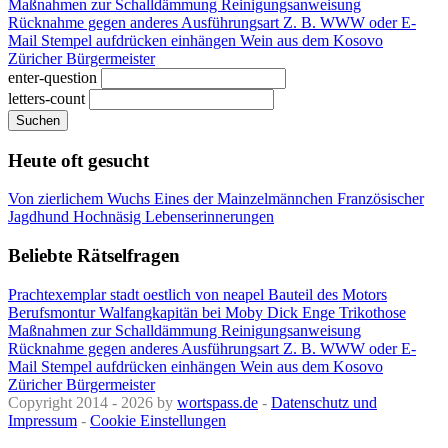
Maßnahmen zur Schalldämmung
Reinigungsanweisung
Rücknahme gegen anderes
Ausführungsart
Z. B. WWW oder E-
Mail
Stempel aufdrücken
einhängen
Wein aus dem Kosovo
Züricher Bürgermeister
enter-question
letters-count
Suchen
Heute oft gesucht
Von zierlichem Wuchs
Eines der Mainzelmännchen
Französischer
Jagdhund
Hochnäsig
Lebenserinnerungen
Beliebte Rätselfragen
Prachtexemplar
stadt oestlich von neapel
Bauteil des Motors
Berufsmontur
Walfangkapitän bei Moby Dick
Enge Trikothose
Maßnahmen zur Schalldämmung
Reinigungsanweisung
Rücknahme gegen anderes
Ausführungsart
Z. B. WWW oder E-
Mail
Stempel aufdrücken
einhängen
Wein aus dem Kosovo
Züricher Bürgermeister
Copyright 2014 - 2026 by
wortspass.de
-
Datenschutz und
Impressum
-
Cookie Einstellungen