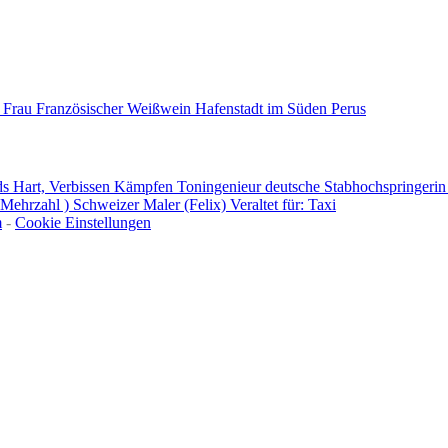
e Frau
Französischer Weißwein
Hafenstadt im Süden Perus
ds
Hart, Verbissen Kämpfen
Toningenieur
deutsche Stabhochspringeri
 Mehrzahl )
Schweizer Maler (Felix)
Veraltet für: Taxi
m
-
Cookie Einstellungen