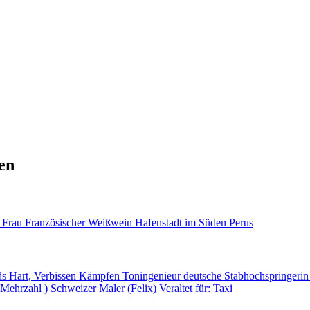
en
e Frau
Französischer Weißwein
Hafenstadt im Süden Perus
ds
Hart, Verbissen Kämpfen
Toningenieur
deutsche Stabhochspringeri
 Mehrzahl )
Schweizer Maler (Felix)
Veraltet für: Taxi