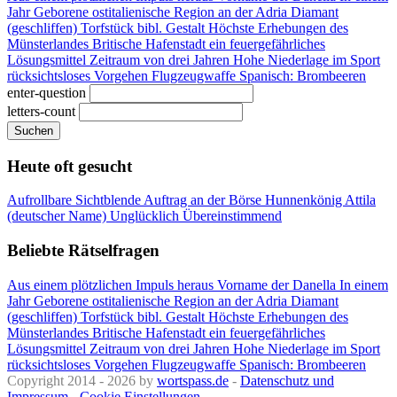
Jahr Geborene
ostitalienische Region an der Adria
Diamant
(geschliffen)
Torfstück
bibl. Gestalt
Höchste Erhebungen des
Münsterlandes
Britische Hafenstadt
ein feuergefährliches
Lösungsmittel
Zeitraum von drei Jahren
Hohe Niederlage im Sport
rücksichtsloses Vorgehen
Flugzeugwaffe
Spanisch: Brombeeren
enter-question
letters-count
Suchen
Heute oft gesucht
Aufrollbare Sichtblende
Auftrag an der Börse
Hunnenkönig Attila
(deutscher Name)
Unglücklich
Übereinstimmend
Beliebte Rätselfragen
Aus einem plötzlichen Impuls heraus
Vorname der Danella
In einem
Jahr Geborene
ostitalienische Region an der Adria
Diamant
(geschliffen)
Torfstück
bibl. Gestalt
Höchste Erhebungen des
Münsterlandes
Britische Hafenstadt
ein feuergefährliches
Lösungsmittel
Zeitraum von drei Jahren
Hohe Niederlage im Sport
rücksichtsloses Vorgehen
Flugzeugwaffe
Spanisch: Brombeeren
Copyright 2014 - 2026 by
wortspass.de
-
Datenschutz und
Impressum
-
Cookie Einstellungen