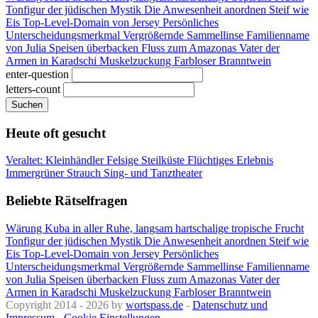
Tonfigur der jüdischen Mystik
Die Anwesenheit anordnen
Steif wie
Eis
Top-Level-Domain von Jersey
Persönliches
Unterscheidungsmerkmal
Vergrößernde Sammellinse
Familienname
von Julia
Speisen überbacken
Fluss zum Amazonas
Vater der
Armen in Karadschi
Muskelzuckung
Farbloser Branntwein
enter-question
letters-count
Suchen
Heute oft gesucht
Veraltet: Kleinhändler
Felsige Steilküste
Flüchtiges Erlebnis
Immergrüner Strauch
Sing- und Tanztheater
Beliebte Rätselfragen
Wärung Kuba
in aller Ruhe, langsam
hartschalige tropische Frucht
Tonfigur der jüdischen Mystik
Die Anwesenheit anordnen
Steif wie
Eis
Top-Level-Domain von Jersey
Persönliches
Unterscheidungsmerkmal
Vergrößernde Sammellinse
Familienname
von Julia
Speisen überbacken
Fluss zum Amazonas
Vater der
Armen in Karadschi
Muskelzuckung
Farbloser Branntwein
Copyright 2014 - 2026 by
wortspass.de
-
Datenschutz und
Impressum
-
Cookie Einstellungen