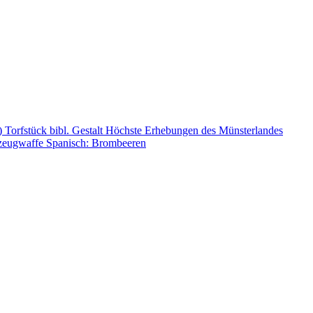
n)
Torfstück
bibl. Gestalt
Höchste Erhebungen des Münsterlandes
zeugwaffe
Spanisch: Brombeeren