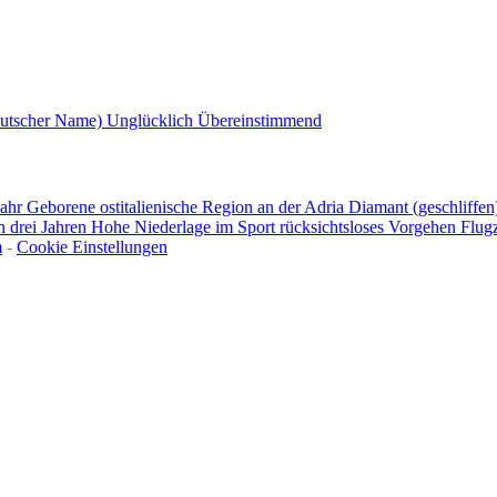
eutscher Name)
Unglücklich
Übereinstimmend
Jahr Geborene
ostitalienische Region an der Adria
Diamant (geschliffe
n drei Jahren
Hohe Niederlage im Sport
rücksichtsloses Vorgehen
Flug
m
-
Cookie Einstellungen