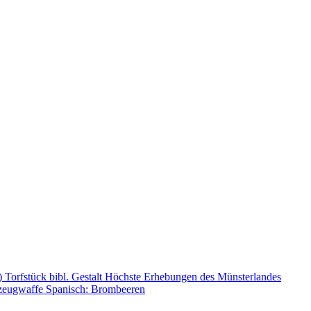
n)
Torfstück
bibl. Gestalt
Höchste Erhebungen des Münsterlandes
zeugwaffe
Spanisch: Brombeeren