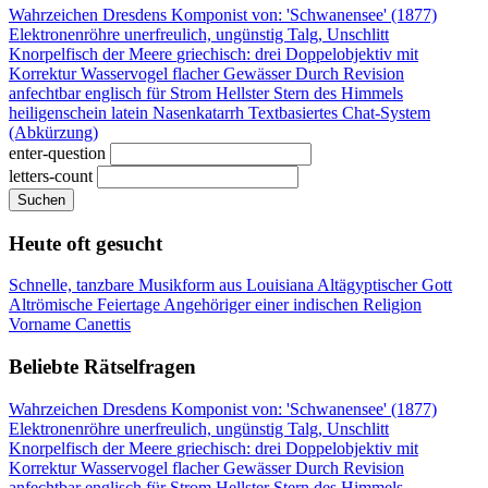
Wahrzeichen Dresdens
Komponist von: 'Schwanensee' (1877)
Elektronenröhre
unerfreulich, ungünstig
Talg, Unschlitt
Knorpelfisch der Meere
griechisch: drei
Doppelobjektiv mit
Korrektur
Wasservogel flacher Gewässer
Durch Revision
anfechtbar
englisch für Strom
Hellster Stern des Himmels
heiligenschein latein
Nasenkatarrh
Textbasiertes Chat-System
(Abkürzung)
enter-question
letters-count
Suchen
Heute oft gesucht
Schnelle, tanzbare Musikform aus Louisiana
Altägyptischer Gott
Altrömische Feiertage
Angehöriger einer indischen Religion
Vorname Canettis
Beliebte Rätselfragen
Wahrzeichen Dresdens
Komponist von: 'Schwanensee' (1877)
Elektronenröhre
unerfreulich, ungünstig
Talg, Unschlitt
Knorpelfisch der Meere
griechisch: drei
Doppelobjektiv mit
Korrektur
Wasservogel flacher Gewässer
Durch Revision
anfechtbar
englisch für Strom
Hellster Stern des Himmels