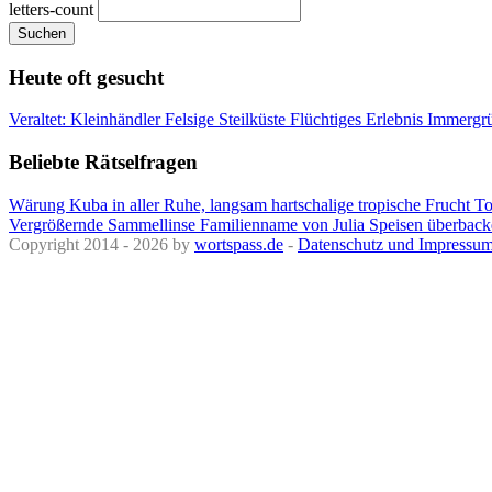
letters-count
Suchen
Heute oft gesucht
Veraltet: Kleinhändler
Felsige Steilküste
Flüchtiges Erlebnis
Immergrü
Beliebte Rätselfragen
Wärung Kuba
in aller Ruhe, langsam
hartschalige tropische Frucht
To
Vergrößernde Sammellinse
Familienname von Julia
Speisen überbac
Copyright 2014 - 2026 by
wortspass.de
-
Datenschutz und Impressu