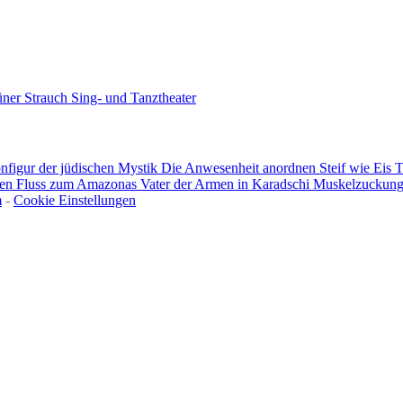
ner Strauch
Sing- und Tanztheater
nfigur der jüdischen Mystik
Die Anwesenheit anordnen
Steif wie Eis
T
ken
Fluss zum Amazonas
Vater der Armen in Karadschi
Muskelzuckun
m
-
Cookie Einstellungen