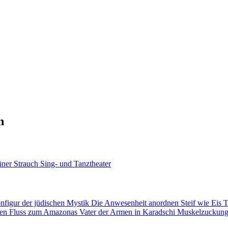
n
ner Strauch
Sing- und Tanztheater
nfigur der jüdischen Mystik
Die Anwesenheit anordnen
Steif wie Eis
T
ken
Fluss zum Amazonas
Vater der Armen in Karadschi
Muskelzuckun