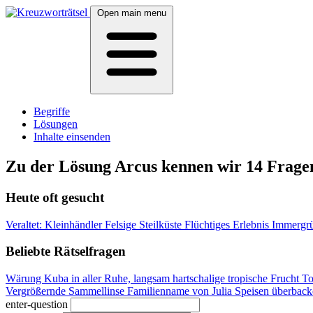
Open main menu
Begriffe
Lösungen
Inhalte einsenden
Zu der Lösung Arcus kennen wir 14 Frage
Heute oft gesucht
Veraltet: Kleinhändler
Felsige Steilküste
Flüchtiges Erlebnis
Immergrü
Beliebte Rätselfragen
Wärung Kuba
in aller Ruhe, langsam
hartschalige tropische Frucht
To
Vergrößernde Sammellinse
Familienname von Julia
Speisen überbac
enter-question