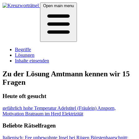
Open main menu
Begriffe
Lösungen
Inhalte einsenden
Zu der Lösung Amtmann kennen wir 15
Fragen
Heute oft gesucht
gefährlich hohe Temperatur
Adelstitel (Fräulein)
Ansporn,
Motivation
Bratraum im Herd
Elektrizität
Beliebte Rätselfragen
Italienisch: Fee
unbewohnte Insel bei Rügen
Bürstenhaarschnitt: