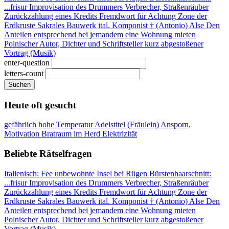
...frisur
Improvisation des Drummers
Verbrecher, Straßenräuber
Zurückzahlung eines Kredits
Fremdwort für Achtung
Zone der
Erdkruste
Sakrales Bauwerk
ital. Komponist † (Antonio)
Alse
Den
Anteilen entsprechend
bei jemandem eine Wohnung mieten
Polnischer Autor, Dichter und Schriftsteller
kurz abgestoßener
Vortrag (Musik)
enter-question
letters-count
Suchen
Heute oft gesucht
gefährlich hohe Temperatur
Adelstitel (Fräulein)
Ansporn,
Motivation
Bratraum im Herd
Elektrizität
Beliebte Rätselfragen
Italienisch: Fee
unbewohnte Insel bei Rügen
Bürstenhaarschnitt:
...frisur
Improvisation des Drummers
Verbrecher, Straßenräuber
Zurückzahlung eines Kredits
Fremdwort für Achtung
Zone der
Erdkruste
Sakrales Bauwerk
ital. Komponist † (Antonio)
Alse
Den
Anteilen entsprechend
bei jemandem eine Wohnung mieten
Polnischer Autor, Dichter und Schriftsteller
kurz abgestoßener
Vortrag (Musik)